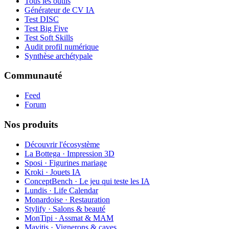
Tous les outils
Générateur de CV IA
Test DISC
Test Big Five
Test Soft Skills
Audit profil numérique
Synthèse archétypale
Communauté
Feed
Forum
Nos produits
Découvrir l'écosystème
La Bottega · Impression 3D
Sposi · Figurines mariage
Kroki · Jouets IA
ConceptBench · Le jeu qui teste les IA
Lundis · Life Calendar
Monardoise · Restauration
Stylify · Salons & beauté
MonTipi · Assmat & MAM
Mavitis · Vignerons & caves