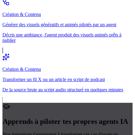
Création & Contenu
Générer des visuels génératifs et animés pilotés par un agent
Décris une ambiance, l'agent produit des visuels animés prêts à
publier
Création & Contenu
Transformer un fil X ou un article en script de podcast
De la source brute au script audio structuré en quelques minutes
Apprends à piloter tes propres
agents IA
Nos formations t'apprennent à transformer ces cas d'usage en