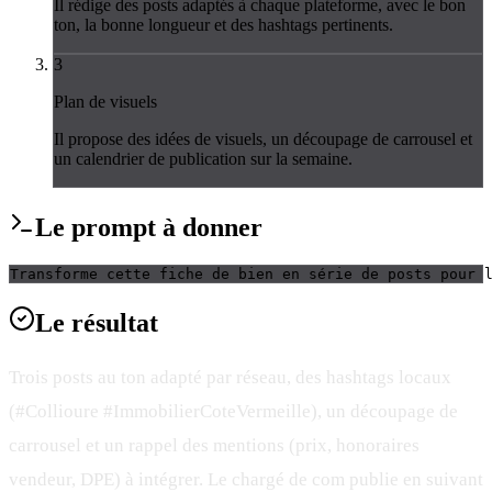
Il rédige des posts adaptés à chaque plateforme, avec le bon
ton, la bonne longueur et des hashtags pertinents.
3
Plan de visuels
Il propose des idées de visuels, un découpage de carrousel et
un calendrier de publication sur la semaine.
Le
prompt
à donner
Transforme cette fiche de bien en série de posts pour 
Le
résultat
Trois posts au ton adapté par réseau, des hashtags locaux
(#Collioure #ImmobilierCotеVermeille), un découpage de
carrousel et un rappel des mentions (prix, honoraires
vendeur, DPE) à intégrer. Le chargé de com publie en suivant