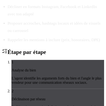
Décliner en formats Instagram, Facebook et LinkedIn
avec ton adapté
Proposer accroches, hashtags locaux et idées de visuels
ou carrousel
Rappeler les mentions à inclure (prix, honoraires, DPE)
Étape par
étape
1
Analyse du bien
L'agent identifie les arguments forts du bien et l'angle le plus
vendeur pour une communication réseaux sociaux.
2
Déclinaison par réseau