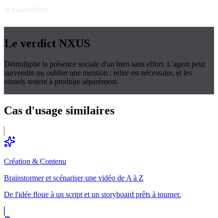
le calendrier.
Le verdict
NXUS
Démultiplie la présence sociale d'un bien sans effort. L'agent peut
survendre ou oublier une mention : relire est nécessaire, et les
visuels restent à produire séparément.
Cas d'usage
similaires
Création & Contenu
Brainstormer et scénariser une vidéo de A à Z
De l'idée floue à un script et un storyboard prêts à tourner.