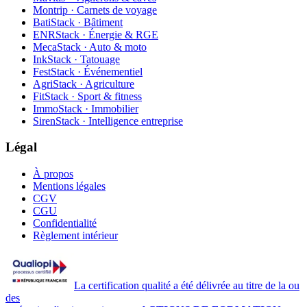
Montrip · Carnets de voyage
BatiStack · Bâtiment
ENRStack · Énergie & RGE
MecaStack · Auto & moto
InkStack · Tatouage
FestStack · Événementiel
AgriStack · Agriculture
FitStack · Sport & fitness
ImmoStack · Immobilier
SirenStack · Intelligence entreprise
Légal
À propos
Mentions légales
CGV
CGU
Confidentialité
Règlement intérieur
La certification qualité a été délivrée au titre de la ou
des