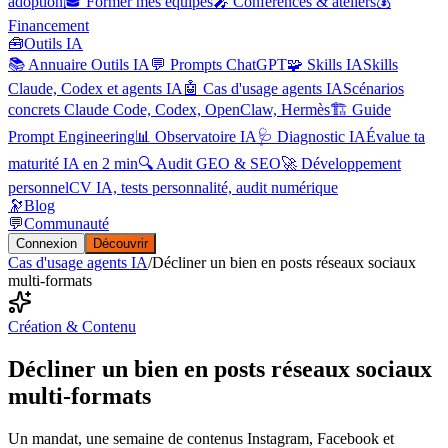
adoption
🎓 Former mes équipes
🎤 Conférences & ateliers
💰
Financement
🧰
Outils IA
📚 Annuaire Outils IA
💬 Prompts ChatGPT
🧩 Skills IA
Skills
Claude, Codex et agents IA
🤖 Cas d'usage agents IA
Scénarios
concrets Claude Code, Codex, OpenClaw, Hermès
🏗️ Guide
Prompt Engineering
📊 Observatoire IA
🩺 Diagnostic IA
Évalue ta
maturité IA en 2 min
🔍 Audit GEO & SEO
🚀 Développement
personnel
CV IA, tests personnalité, audit numérique
🔭
Blog
💬
Communauté
Connexion
Découvrir
Cas d'usage agents IA
/
Décliner un bien en posts réseaux sociaux
multi-formats
Création & Contenu
Décliner un bien en posts réseaux sociaux
multi-formats
Un mandat, une semaine de contenus Instagram, Facebook et