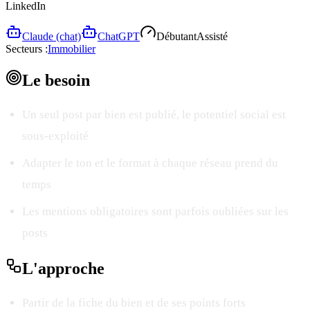
LinkedIn
Claude (chat)
ChatGPT
Débutant
Assisté
Secteurs :
Immobilier
Le
besoin
Un seul post par bien est publié, le potentiel social est
sous-exploité
Adapter le ton et le format à chaque réseau prend du
temps
Les mentions obligatoires sont parfois oubliées sur les
posts
L'
approche
Partir de la fiche du bien et de ses points forts