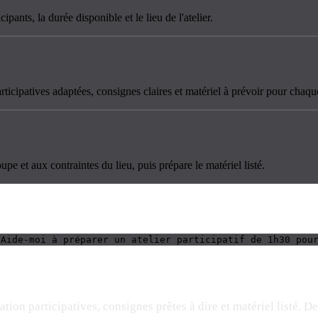
ipants, la durée disponible et le lieu de l'atelier.
icipatives adaptées, consignes claires et matériel à prévoir pour chaqu
upe et aux contraintes du lieu, puis prépare le matériel listé.
 Aide-moi à préparer un atelier participatif de 1h30 pou
ation participatives, consignes prêtes à dire et matériel listé.