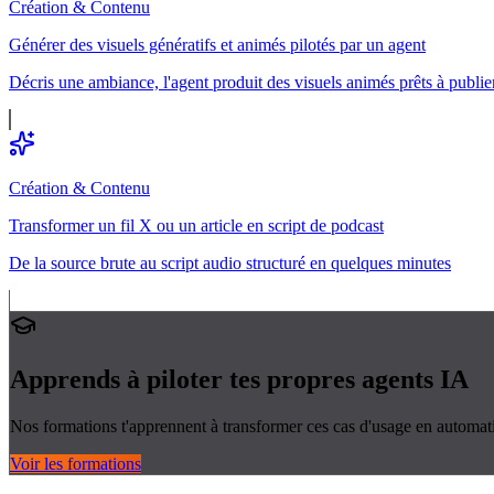
Création & Contenu
Générer des visuels génératifs et animés pilotés par un agent
Décris une ambiance, l'agent produit des visuels animés prêts à publie
Création & Contenu
Transformer un fil X ou un article en script de podcast
De la source brute au script audio structuré en quelques minutes
Apprends à piloter tes propres
agents IA
Nos formations t'apprennent à transformer ces cas d'usage en automati
Voir les formations