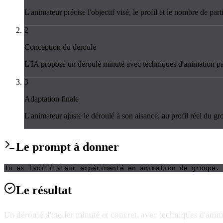
L'animateur précise l'objectif visé, le profil et le nombre de partic
2
Conception du déroulé
L'IA propose un déroulé minuté avec techniques d'animation part
3
Adaptation finale
L'animateur ajuste le déroulé à son aisance, au profil réel du gro
Le
prompt
à donner
Tu es facilitateur expérimenté en animation de groupe.
Le
résultat
Un déroulé d'atelier minuté et concret, avec techniques d'anim