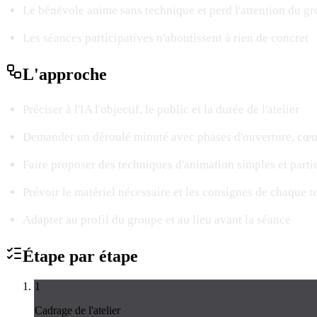
Le bénévole anime sans technique et perd l'attention du g
Les séances participatives n'aboutissent à rien de concret
L'
approche
Préciser à l'IA l'objectif, le public et la durée de l'atelier
Demander un déroulé minuté avec phases d'ouverture, cœur
Faire proposer des techniques d'animation simples et parti
Prévoir le matériel nécessaire et les consignes de chaque 
Adapter au profil du groupe et au lieu avant la séance
Étape par
étape
1
Cadrage de l'atelier