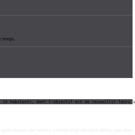
e temps.
r 15 habitants, dont l'objectif est de recueillir leurs 
 De quoi animer une séance vivante et productive même sans être