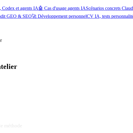
, Codex et agents IA
🤖 Cas d'usage agents IA
Scénarios concrets Cla
udit GEO & SEO
🚀 Développement personnel
CV IA, tests personnalit
r
telier
 de méthode