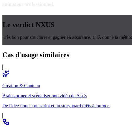
animateur professionnel.
Le verdict
NXUS
Très bon pour structurer et gagner en assurance. L'IA donne la méthode,
Cas d'usage
similaires
Création & Contenu
Brainstormer et scénariser une vidéo de A à Z
De l'idée floue à un script et un storyboard prêts à tourner.