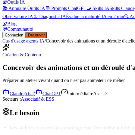
🧰
Outils IA
📚 Annuaire Outils IA
💬 Prompts ChatGPT
🧩 Skills IA
Skills Claude
Observatoire IA
🩺 Diagnostic IA
Évalue ta maturité IA en 2 min
🔍 A
🔭
Blog
💬
Communauté
Connexion
Découvrir
Cas d'usage agents IA
/
Concevoir des animations et un déroulé d'atelie
Création & Contenu
Concevoir des animations et un déroulé d'a
Préparer un atelier vivant quand on n'est pas animateur de métier
Claude (chat)
ChatGPT
Intermédiaire
Assisté
Secteurs :
Associatif & ESS
Le
besoin
Les ateliers tournent au monologue ou s'essoufflent faute