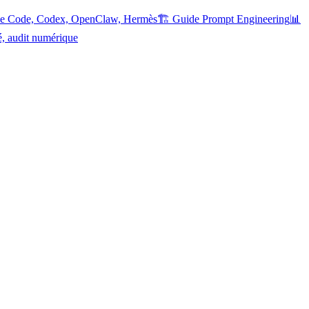
ude Code, Codex, OpenClaw, Hermès
🏗️ Guide Prompt Engineering
📊
é, audit numérique