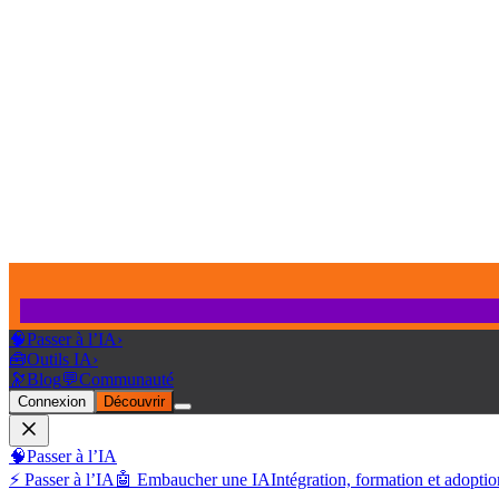
🧠
Passer à l’IA
›
🧰
Outils IA
›
🔭
Blog
💬
Communauté
Connexion
Découvrir
🧠
Passer à l’IA
⚡ Passer à l’IA
🤖 Embaucher une IA
Intégration, formation et adoptio