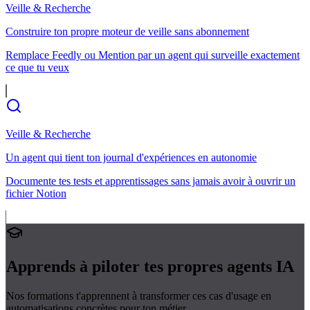
Veille & Recherche
Construire ton propre moteur de veille sans abonnement
Remplace Feedly ou Mention par un agent qui surveille exactement
ce que tu veux
Veille & Recherche
Un agent qui tient ton journal d'expériences en autonomie
Documente tes tests et apprentissages sans jamais avoir à ouvrir un
fichier Notion
Apprends à piloter tes propres
agents IA
Nos formations t'apprennent à transformer ces cas d'usage en
automatisations concrètes pour ton métier.