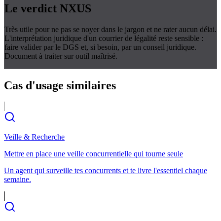
Le verdict
NXUS
Très utile pour ne pas se noyer dans le jargon et ne rater aucun délai.
L'interprétation juridique d'un courrier de légalité reste sensible :
faire valider par le DGS et, si besoin, par un conseil juridique.
Document à traiter sur outil maîtrisé.
Cas d'usage
similaires
Veille & Recherche
Mettre en place une veille concurrentielle qui tourne seule
Un agent qui surveille tes concurrents et te livre l'essentiel chaque
semaine.