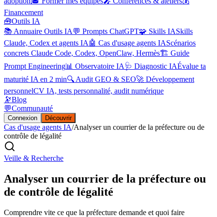
adoption
🎓 Former mes équipes
🎤 Conférences & ateliers
💰
Financement
🧰
Outils IA
📚 Annuaire Outils IA
💬 Prompts ChatGPT
🧩 Skills IA
Skills
Claude, Codex et agents IA
🤖 Cas d'usage agents IA
Scénarios
concrets Claude Code, Codex, OpenClaw, Hermès
🏗️ Guide
Prompt Engineering
📊 Observatoire IA
🩺 Diagnostic IA
Évalue ta
maturité IA en 2 min
🔍 Audit GEO & SEO
🚀 Développement
personnel
CV IA, tests personnalité, audit numérique
🔭
Blog
💬
Communauté
Connexion
Découvrir
Cas d'usage agents IA
/
Analyser un courrier de la préfecture ou de
contrôle de légalité
Veille & Recherche
Analyser un courrier de la préfecture ou
de contrôle de légalité
Comprendre vite ce que la préfecture demande et quoi faire