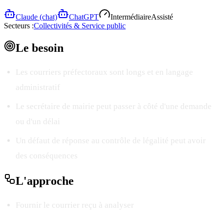
Claude (chat)
ChatGPT
Intermédiaire
Assisté
Secteurs :
Collectivités & Service public
Le
besoin
Les courriers préfectoraux sont longs et en langage
administratif
Le secrétaire de mairie peut passer à côté d'une demande
ou d'un délai
Un défaut de réponse au contrôle de légalité peut avoir
des conséquences
L'
approche
Fournir le courrier reçu à analyser