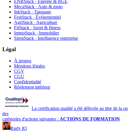
ENRStack · Énergie & RGE
MecaStack · Auto & moto
InkStack · Tatouage
FestStack · Événementiel
AgriStack · Agriculture
FitStack · Sport & fitness
ImmoStack · Immobilier
SirenStack · Intelligence entreprise
Légal
À propos
Mentions légales
CGV
CGU
Confidentialité
Règlement intérieur
La certification qualité a été délivrée au titre de la ou
des
catégories d'actions suivantes :
ACTIONS DE FORMATION
Rudy IO