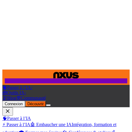
🧠
Passer à l’IA
›
🧰
Outils IA
›
🔭
Blog
💬
Communauté
Connexion
Découvrir
🧠
Passer à l’IA
⚡ Passer à l’IA
🤖 Embaucher une IA
Intégration, formation et