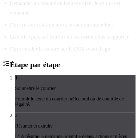
Demander un résumé en langage clair de ce qui est
demandé
Faire ressortir les délais et les actions attendues
Lister les pièces à fournir ou les corrections à apporter
Faire valider la lecture par le DGS avant d'agir
Étape par
étape
1
Soumettre le courrier
Fournir le texte du courrier préfectoral ou de contrôle de
légalité.
2
Résumer et extraire
L'IA résume la demande, identifie délais, actions et pièces