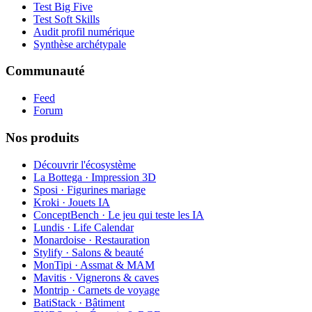
Test Big Five
Test Soft Skills
Audit profil numérique
Synthèse archétypale
Communauté
Feed
Forum
Nos produits
Découvrir l'écosystème
La Bottega · Impression 3D
Sposi · Figurines mariage
Kroki · Jouets IA
ConceptBench · Le jeu qui teste les IA
Lundis · Life Calendar
Monardoise · Restauration
Stylify · Salons & beauté
MonTipi · Assmat & MAM
Mavitis · Vignerons & caves
Montrip · Carnets de voyage
BatiStack · Bâtiment