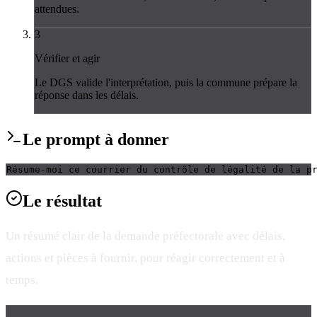
attendues.
3
Vérifier et agir
Le DGS valide l'interprétation, puis la commune prépare la
réponse dans les délais.
Le
prompt
à donner
Résume-moi ce courrier du contrôle de légalité de la p
Le
résultat
Un résumé clair de la demande préfectorale avec délais,
actions et pièces à fournir, pour réagir correctement et à
temps.