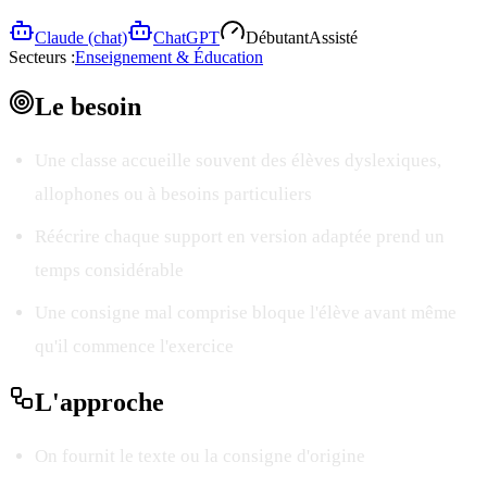
Claude (chat)
ChatGPT
Débutant
Assisté
Secteurs :
Enseignement & Éducation
Le
besoin
Une classe accueille souvent des élèves dyslexiques,
allophones ou à besoins particuliers
Réécrire chaque support en version adaptée prend un
temps considérable
Une consigne mal comprise bloque l'élève avant même
qu'il commence l'exercice
L'
approche
On fournit le texte ou la consigne d'origine