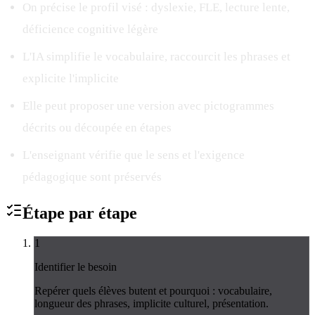
On précise le profil visé : dyslexie, FLE, lecture lente,
déficience cognitive légère
L'IA simplifie le vocabulaire, raccourcit les phrases et
explicite l'implicite
Elle peut proposer une version avec pictogrammes
décrits ou découpée en étapes
L'enseignant vérifie que le sens et l'exigence
pédagogique sont préservés
Étape par
étape
1
Identifier le besoin
Repérer quels élèves butent et pourquoi : vocabulaire,
longueur des phrases, implicite culturel, présentation.