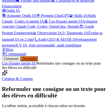
adoption
🎓 Former mes équipes
🎤 Conférences & ateliers
💰
Financement
🧰
Outils IA
📚 Annuaire Outils IA
💬 Prompts ChatGPT
🧩 Skills IA
Skills
Claude, Codex et agents IA
🤖 Cas d'usage agents IA
Scénarios
concrets Claude Code, Codex, OpenClaw, Hermès
🏗️ Guide
Prompt Engineering
📊 Observatoire IA
🩺 Diagnostic IA
Évalue ta
maturité IA en 2 min
🔍 Audit GEO & SEO
🚀 Développement
personnel
CV IA, tests personnalité, audit numérique
🔭
Blog
💬
Communauté
Connexion
Découvrir
Cas d'usage agents IA
/
Reformuler une consigne ou un texte pour
des élèves en difficulté
Création & Contenu
Reformuler une consigne ou un texte pour
des élèves en difficulté
La même notion, accessible à chacun selon ses besoins