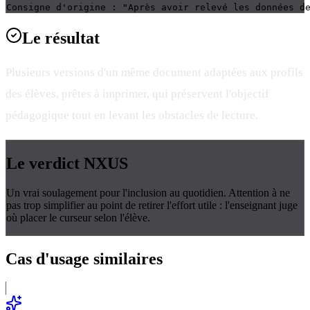
Consigne d'origine : "Après avoir relevé les données d
Le
résultat
Plusieurs versions d'un même document adaptées aux profils
des élèves, prêtes à imprimer, qui préservent l'objectif
pédagogique tout en levant les obstacles de lecture.
Le verdict
NXUS
Un vrai soulagement pour l'inclusion au quotidien. Attention à ne
pas trop simplifier au point de retirer l'effort utile : l'enseignant juge
où placer le curseur selon l'élève.
Cas d'usage
similaires