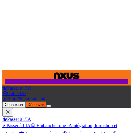
🧠
Passer à l’IA
›
🧰
Outils IA
›
🔭
Blog
💬
Communauté
Connexion
Découvrir
🧠
Passer à l’IA
⚡ Passer à l’IA
🤖 Embaucher une IA
Intégration, formation et