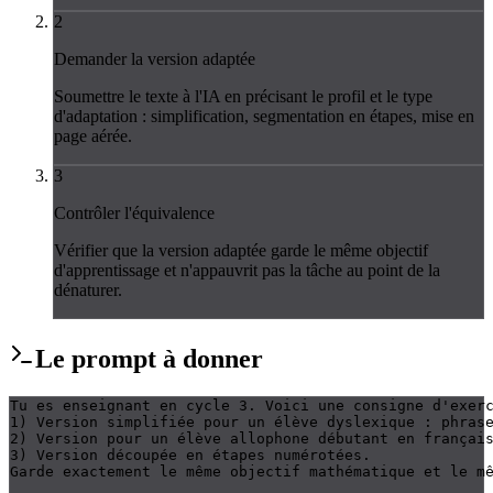
2
Demander la version adaptée
Soumettre le texte à l'IA en précisant le profil et le type
d'adaptation : simplification, segmentation en étapes, mise en
page aérée.
3
Contrôler l'équivalence
Vérifier que la version adaptée garde le même objectif
d'apprentissage et n'appauvrit pas la tâche au point de la
dénaturer.
Le
prompt
à donner
Tu es enseignant en cycle 3. Voici une consigne d'exerc
1) Version simplifiée pour un élève dyslexique : phrase
2) Version pour un élève allophone débutant en français
3) Version découpée en étapes numérotées.

Garde exactement le même objectif mathématique et le mê