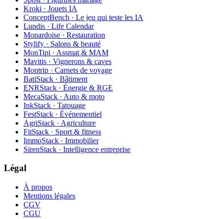
Kroki · Jouets IA
ConceptBench · Le jeu qui teste les IA
Lundis · Life Calendar
Monardoise · Restauration
Stylify · Salons & beauté
MonTipi · Assmat & MAM
Mavitis · Vignerons & caves
Montrip · Carnets de voyage
BatiStack · Bâtiment
ENRStack · Énergie & RGE
MecaStack · Auto & moto
InkStack · Tatouage
FestStack · Événementiel
AgriStack · Agriculture
FitStack · Sport & fitness
ImmoStack · Immobilier
SirenStack · Intelligence entreprise
Légal
À propos
Mentions légales
CGV
CGU