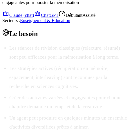
engageantes pour booster la mémorisation
Claude (chat)
ChatGPT
Débutant
Assisté
Secteurs :
Enseignement & Éducation
Le
besoin
Les séances de révision classiques (relecture, résumé)
sont peu efficaces pour la mémorisation à long terme.
Les stratégies actives (récupération en mémoire,
espacement, interleaving) sont reconnues par la
recherche en sciences cognitives.
Créer des activités variées et engageantes pour chaque
chapitre demande du temps et de la créativité.
Un agent peut produire en quelques minutes un ensemble
d'activités diversifiées prêtes à animer.