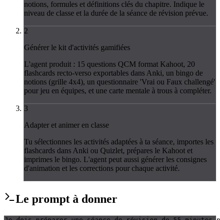
notions, formules et définitions clés du chapitre. Indique le
niveau de classe et la durée de la séance de révision prévue.
2
Générer le kit d'activités gamifiées
L'agent produit : 15 questions QCM format Kahoot, 20
flashcards recto-verso exportables dans Anki, un bingo de
notions (grille 4x4), un questionnaire 'Vrai ou Faux challengé'
pour jeu en équipes, et une carte mentale à trous à compléter.
3
Adapter et animer en classe
Tu sélectionnes les activités adaptées à ta séance, importes les
flashcards dans Anki ou Quizlet, prépares le Kahoot et
imprimes le bingo. L'agent peut aussi générer les consignes
d'animation et les corrections pour chaque activité.
Le
prompt
à donner
Je dois préparer une séance de révision de 55 minutes 