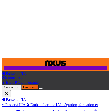
🧠
Passer à l’IA
›
🧰
Outils IA
›
🔭
Blog
💬
Communauté
Connexion
Découvrir
🧠
Passer à l’IA
⚡ Passer à l’IA
🤖 Embaucher une IA
Intégration, formation et