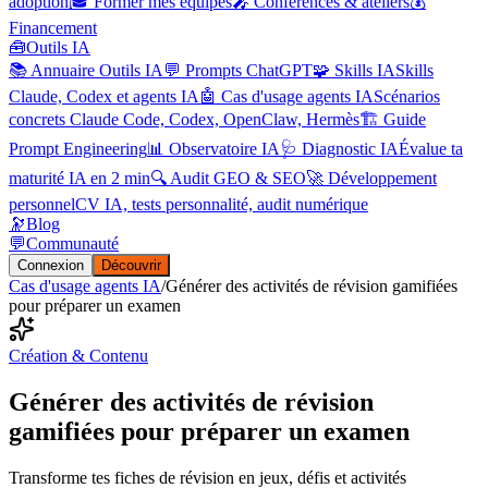
adoption
🎓 Former mes équipes
🎤 Conférences & ateliers
💰
Financement
🧰
Outils IA
📚 Annuaire Outils IA
💬 Prompts ChatGPT
🧩 Skills IA
Skills
Claude, Codex et agents IA
🤖 Cas d'usage agents IA
Scénarios
concrets Claude Code, Codex, OpenClaw, Hermès
🏗️ Guide
Prompt Engineering
📊 Observatoire IA
🩺 Diagnostic IA
Évalue ta
maturité IA en 2 min
🔍 Audit GEO & SEO
🚀 Développement
personnel
CV IA, tests personnalité, audit numérique
🔭
Blog
💬
Communauté
Connexion
Découvrir
Cas d'usage agents IA
/
Générer des activités de révision gamifiées
pour préparer un examen
Création & Contenu
Générer des activités de révision
gamifiées pour préparer un examen
Transforme tes fiches de révision en jeux, défis et activités