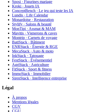
Sposi · Figurines mariage
Kroki · Jouets IA
ConceptBench · Le jeu qui teste les IA
Lundis · Life Calendar
Monardoise · Restauration
Stylify · Salons & beauté
MonTipi · Assmat & MAM
Mavitis · Vignerons & caves
Montrip · Carnets de voyage
BatiStack · Bâtiment
ENRStack · Énergie & RGE
MecaStack · Auto & moto
InkStack · Tatouage
FestStack · Événementiel
AgriStack · Agriculture
FitStack · Sport & fitness
ImmoStack · Immobilier
SirenStack · Intelligence entreprise
Légal
À propos
Mentions légales
CGV
CGU