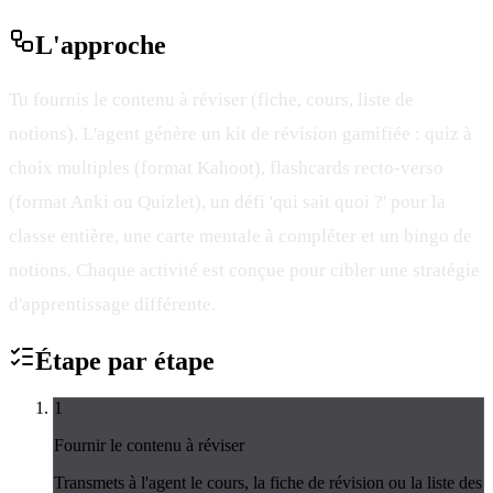
L'
approche
Tu fournis le contenu à réviser (fiche, cours, liste de
notions). L'agent génère un kit de révision gamifiée : quiz à
choix multiples (format Kahoot), flashcards recto-verso
(format Anki ou Quizlet), un défi 'qui sait quoi ?' pour la
classe entière, une carte mentale à compléter et un bingo de
notions. Chaque activité est conçue pour cibler une stratégie
d'apprentissage différente.
Étape par
étape
1
Fournir le contenu à réviser
Transmets à l'agent le cours, la fiche de révision ou la liste des