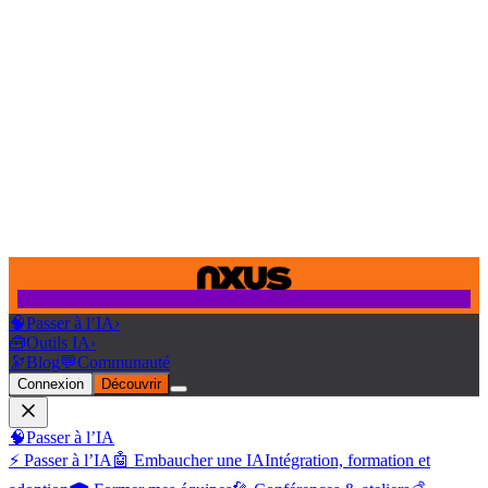
🧠
Passer à l’IA
›
🧰
Outils IA
›
🔭
Blog
💬
Communauté
Connexion
Découvrir
🧠
Passer à l’IA
⚡ Passer à l’IA
🤖 Embaucher une IA
Intégration, formation et