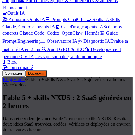
adoption
🎓 Former mes équipes
🎤 Conférences & ateliers
💰
Financement
🧰
Outils IA
📚 Annuaire Outils IA
💬 Prompts ChatGPT
🧩 Skills IA
Skills
Claude, Codex et agents IA
🤖 Cas d'usage agents IA
Scénarios
concrets Claude Code, Codex, OpenClaw, Hermès
🏗️ Guide
Prompt Engineering
📊 Observatoire IA
🩺 Diagnostic IA
Évalue ta
maturité IA en 2 min
🔍 Audit GEO & SEO
🚀 Développement
personnel
CV IA, tests personnalité, audit numérique
🔭
Blog
💬
Communauté
Connexion
Découvrir
Blog
/
Vidéo
/
Fable 5 + skills NXUS : 2 SaaS générés en 2 heures
Vidéo
Vidéo
Fable 5 + skills NXUS : 2 SaaS générés en
2 heures
Dans cette vidéo, je lance Fable 5 avec mes skills NXUS. Résultat :
deux idées SaaS trouvées, codées, vérifiées et déployées en environ
deux heures chacune.