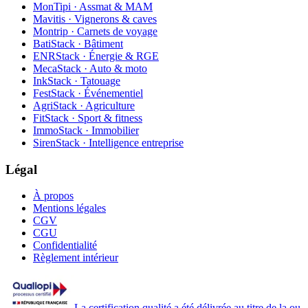
MonTipi · Assmat & MAM
Mavitis · Vignerons & caves
Montrip · Carnets de voyage
BatiStack · Bâtiment
ENRStack · Énergie & RGE
MecaStack · Auto & moto
InkStack · Tatouage
FestStack · Événementiel
AgriStack · Agriculture
FitStack · Sport & fitness
ImmoStack · Immobilier
SirenStack · Intelligence entreprise
Légal
À propos
Mentions légales
CGV
CGU
Confidentialité
Règlement intérieur
La certification qualité a été délivrée au titre de la ou