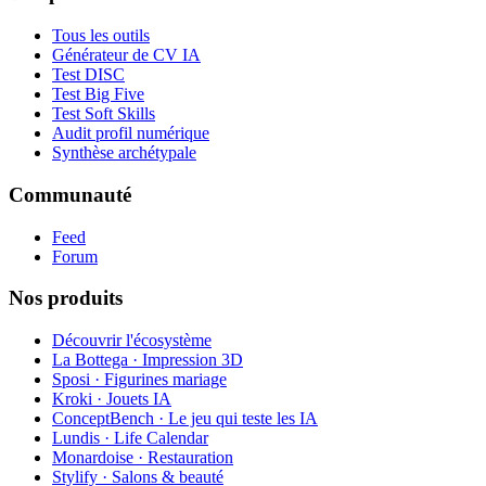
Tous les outils
Générateur de CV IA
Test DISC
Test Big Five
Test Soft Skills
Audit profil numérique
Synthèse archétypale
Communauté
Feed
Forum
Nos produits
Découvrir l'écosystème
La Bottega · Impression 3D
Sposi · Figurines mariage
Kroki · Jouets IA
ConceptBench · Le jeu qui teste les IA
Lundis · Life Calendar
Monardoise · Restauration
Stylify · Salons & beauté