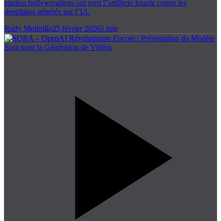
studios hollywoodiens ont sorti l''artillerie lourde contre les
deepfakes générés par l''IA.
Rudy Molinillo
25 février 2026
5
min