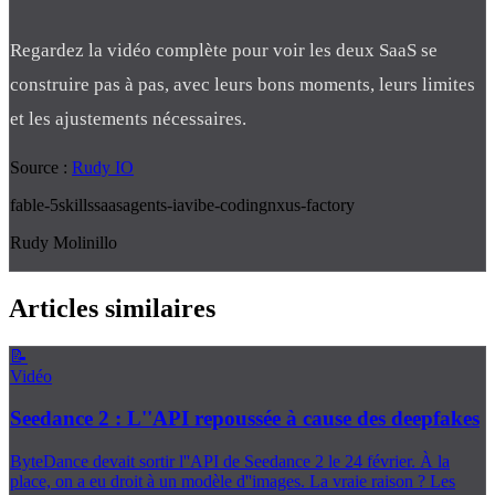
Regardez la vidéo complète pour voir les deux SaaS se
construire pas à pas, avec leurs bons moments, leurs limites
et les ajustements nécessaires.
Source :
Rudy IO
fable-5
skills
saas
agents-ia
vibe-coding
nxus-factory
Rudy Molinillo
Articles similaires
📝
Vidéo
Seedance 2 : L''API repoussée à cause des deepfakes
ByteDance devait sortir l''API de Seedance 2 le 24 février. À la
place, on a eu droit à un modèle d''images. La vraie raison ? Les