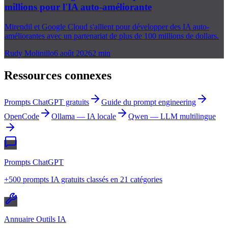
millions pour l'IA auto-améliorante
Mirendil et Google Cloud s'allient pour développer des IA auto-
améliorantes avec un partenariat de plus de 100 millions de dollars.
Rudy Molinillo
6 août 2026
2
min
Ressources connexes
Prompts ChatGPT gratuits
Guide du prompt engineering
OpenCode
Ollama — IA locale
Qwen — LLM multilingue
Prompts ChatGPT
+500 prompts IA gratuits classés en 21 catégories
Annuaire Outils IA