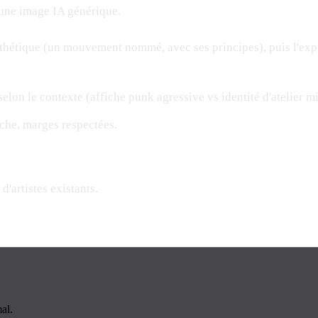
s une image IA générique.
sthétique (un mouvement nommé, avec ses principes), puis l'expr
selon le contexte (affiche punk agressive vs identité d'atelier m
uche, marges respectées.
d'artistes existants.
al.