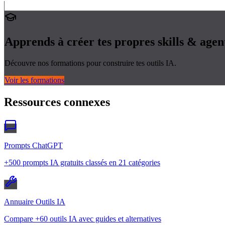
Apprends à créer tes propres
skills & agen
Découvre nos formations pour construire tes outils IA.
Voir les formations
Ressources connexes
Prompts ChatGPT
+500 prompts IA gratuits classés en 21 catégories
Annuaire Outils IA
Compare +60 outils IA avec guides et alternatives