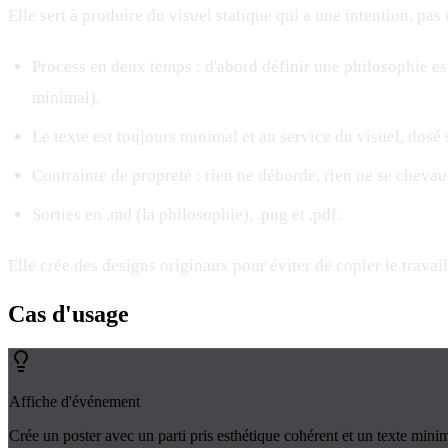
Elle sert à produire du visuel statique qui a une intention, pa
Process en deux temps : d'abord définir une philosophie e
minimal).
Le texte est toujours minimal et au service du visuel, dosé 
Contrainte de propreté : rien ne déborde, rien ne se cheva
Sorties en .md (la philosophie), .png et .pdf.
Elle crée des designs originaux pour éviter de copier le travail 
Cas d'
usage
Affiche d'événement
Crée un poster avec un parti pris esthétique cohérent et un texte minim