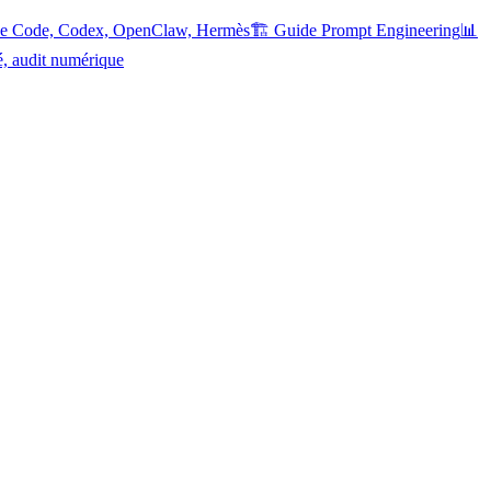
ude Code, Codex, OpenClaw, Hermès
🏗️ Guide Prompt Engineering
📊
é, audit numérique