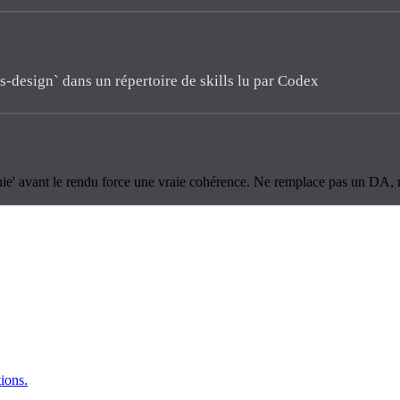
s-design` dans un répertoire de skills lu par Codex
phie' avant le rendu force une vraie cohérence. Ne remplace pas un DA, m
tions.