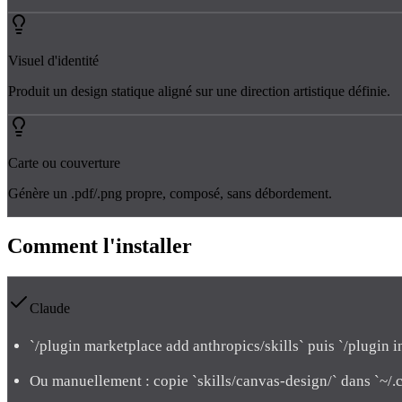
Visuel d'identité
Produit un design statique aligné sur une direction artistique définie.
Carte ou couverture
Génère un .pdf/.png propre, composé, sans débordement.
Comment l'
installer
Claude
`/plugin marketplace add anthropics/skills` puis `/plugin 
Ou manuellement : copie `skills/canvas-design/` dans `~/.c