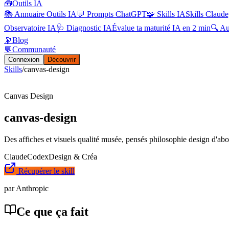
🧰
Outils IA
📚 Annuaire Outils IA
💬 Prompts ChatGPT
🧩 Skills IA
Skills Claude
Observatoire IA
🩺 Diagnostic IA
Évalue ta maturité IA en 2 min
🔍 A
🔭
Blog
💬
Communauté
Connexion
Découvrir
Skills
/
canvas-design
Canvas Design
canvas-design
Des affiches et visuels qualité musée, pensés philosophie design d'abo
Claude
Codex
Design & Créa
Récupérer le skill
par
Anthropic
Ce que ça
fait