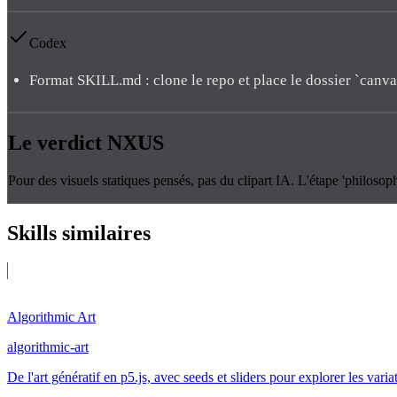
Codex
Format SKILL.md : clone le repo et place le dossier `canva
Le verdict
NXUS
Pour des visuels statiques pensés, pas du clipart IA. L'étape 'philoso
Skills
similaires
Algorithmic Art
algorithmic-art
De l'art génératif en p5.js, avec seeds et sliders pour explorer les varia