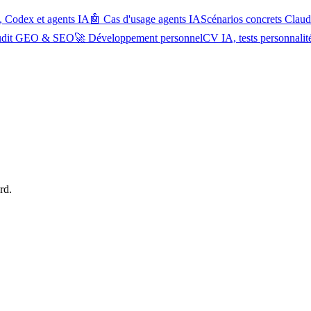
, Codex et agents IA
🤖 Cas d'usage agents IA
Scénarios concrets Cla
udit GEO & SEO
🚀 Développement personnel
CV IA, tests personnalit
rd.