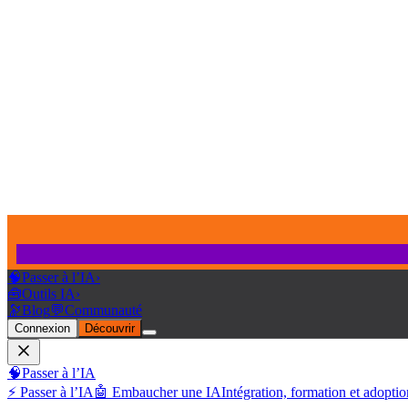
🧠
Passer à l’IA
›
🧰
Outils IA
›
🔭
Blog
💬
Communauté
Connexion
Découvrir
🧠
Passer à l’IA
⚡ Passer à l’IA
🤖 Embaucher une IA
Intégration, formation et adoptio