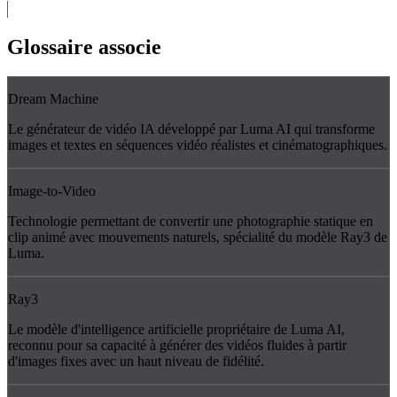
Glossaire
associe
Dream Machine
Le générateur de vidéo IA développé par Luma AI qui transforme
images et textes en séquences vidéo réalistes et cinématographiques.
Image-to-Video
Technologie permettant de convertir une photographie statique en
clip animé avec mouvements naturels, spécialité du modèle Ray3 de
Luma.
Ray3
Le modèle d'intelligence artificielle propriétaire de Luma AI,
reconnu pour sa capacité à générer des vidéos fluides à partir
d'images fixes avec un haut niveau de fidélité.