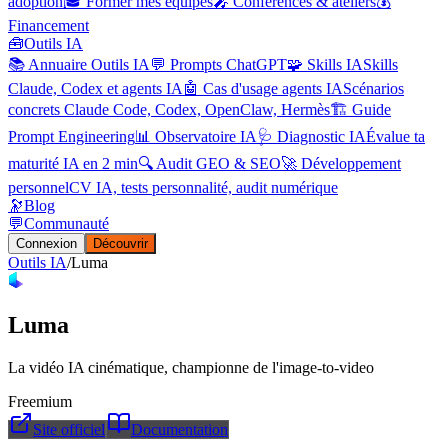
adoption
🎓 Former mes équipes
🎤 Conférences & ateliers
💰
Financement
🧰
Outils IA
📚 Annuaire Outils IA
💬 Prompts ChatGPT
🧩 Skills IA
Skills
Claude, Codex et agents IA
🤖 Cas d'usage agents IA
Scénarios
concrets Claude Code, Codex, OpenClaw, Hermès
🏗️ Guide
Prompt Engineering
📊 Observatoire IA
🩺 Diagnostic IA
Évalue ta
maturité IA en 2 min
🔍 Audit GEO & SEO
🚀 Développement
personnel
CV IA, tests personnalité, audit numérique
🔭
Blog
💬
Communauté
Connexion
Découvrir
Outils IA
/
Luma
Luma
La vidéo IA cinématique, championne de l'image-to-video
Freemium
Site officiel
Documentation