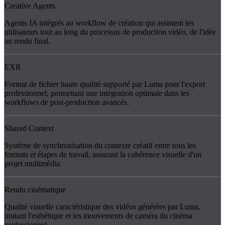
Creative Agents
Agents IA intégrés au workflow de création qui assistent les
utilisateurs tout au long du processus de production vidéo, de l'idée
au rendu final.
EXR
Format de fichier haute qualité supporté par Luma pour l'export
professionnel, permettant une intégration optimale dans les
workflows de post-production avancés.
Shared Context
Système de synchronisation du contexte créatif entre tous les
formats et étapes de travail, assurant la cohérence visuelle d'un
projet multimédia.
Rendu cinématique
Qualité visuelle caractéristique des vidéos générées par Luma,
imitant l'esthétique et les mouvements de caméra du cinéma
professionnel.