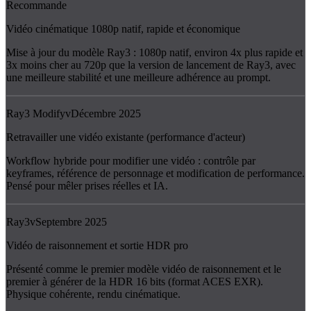
Recommande
Vidéo cinématique 1080p natif, rapide et économique
Mise à jour du modèle Ray3 : 1080p natif, environ 4x plus rapide et
3x moins cher au 720p que la version de lancement de Ray3, avec
une meilleure stabilité et une meilleure adhérence au prompt.
Ray3 Modify
v
Décembre 2025
Retravailler une vidéo existante (performance d'acteur)
Workflow hybride pour modifier une vidéo : contrôle par
keyframes, référence de personnage et modification de performance.
Pensé pour mêler prises réelles et IA.
Ray3
v
Septembre 2025
Vidéo de raisonnement et sortie HDR pro
Présenté comme le premier modèle vidéo de raisonnement et le
premier à générer de la HDR 16 bits (format ACES EXR).
Physique cohérente, rendu cinématique.