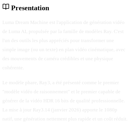
Presentation
Luma Dream Machine est l'application de génération vidéo
de Luma AI, propulsée par la famille de modèles Ray. C'est
l'un des outils les plus appréciés pour transformer une
simple image (ou un texte) en plan vidéo cinématique, avec
des mouvements de caméra crédibles et une physique
cohérente.
Le modèle phare, Ray3, a été présenté comme le premier
"modèle vidéo de raisonnement" et le premier capable de
générer de la vidéo HDR 16 bits de qualité professionnelle.
La mise à jour Ray3.14 (janvier 2026) apporte le 1080p
natif, une génération nettement plus rapide et un coût réduit.