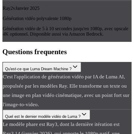
Ray2
v
Janvier 2025
Génération vidéo polyvalente 1080p
Génération vidéo de 5 à 10 secondes jusqu'en 1080p, avec upscale
4K optionnel. Disponible aussi via Amazon Bedrock.
Questions
frequentes
Qu'est-ce que Luma Dream Machine ?
C'est l'application de génération vidéo par IA de Luma AI,
propulsée par les modèles Ray. Elle transforme un texte ou
une image en plan vidéo cinématique, avec un point fort sur
l'image-to-video.
Quel est le dernier modèle vidéo de Luma ?
Le modèle phare est Ray3, dont la dernière itération est
Ray3.14 (janvier 2026), qui apporte le 1080p natif, une