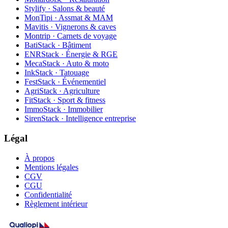
Stylify · Salons & beauté
MonTipi · Assmat & MAM
Mavitis · Vignerons & caves
Montrip · Carnets de voyage
BatiStack · Bâtiment
ENRStack · Énergie & RGE
MecaStack · Auto & moto
InkStack · Tatouage
FestStack · Événementiel
AgriStack · Agriculture
FitStack · Sport & fitness
ImmoStack · Immobilier
SirenStack · Intelligence entreprise
Légal
À propos
Mentions légales
CGV
CGU
Confidentialité
Règlement intérieur