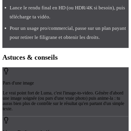
Lance le rendu final en HD (ou HDR/4K si besoin), puis
télécharge ta vidéo.
Pour un usage pro/commercial, passe sur un plan payant
pour retirer le filigrane et obtenir les droits.
Astuces
& conseils
Pars d'une image
Le vrai point fort de Luma, c'est l'image-to-video. Génère d'abord
une image soignée (ou pars d'une vraie photo) puis anime-la : tu
auras bien plus de contrôle sur le résultat qu'en partant d'un simple
texte.