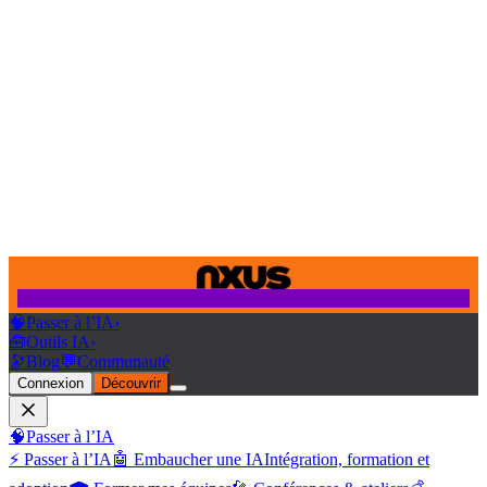
🧠
Passer à l’IA
›
🧰
Outils IA
›
🔭
Blog
💬
Communauté
Connexion
Découvrir
🧠
Passer à l’IA
⚡ Passer à l’IA
🤖 Embaucher une IA
Intégration, formation et