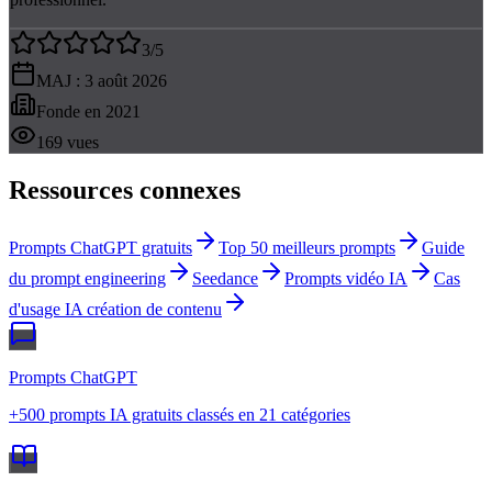
3
/5
MAJ :
3 août 2026
Fonde en
2021
169
vues
Ressources connexes
Prompts ChatGPT gratuits
Top 50 meilleurs prompts
Guide
du prompt engineering
Seedance
Prompts vidéo IA
Cas
d'usage IA création de contenu
Prompts ChatGPT
+500 prompts IA gratuits classés en 21 catégories