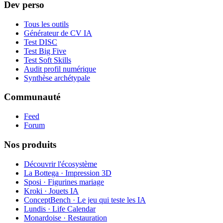
Dev perso
Tous les outils
Générateur de CV IA
Test DISC
Test Big Five
Test Soft Skills
Audit profil numérique
Synthèse archétypale
Communauté
Feed
Forum
Nos produits
Découvrir l'écosystème
La Bottega · Impression 3D
Sposi · Figurines mariage
Kroki · Jouets IA
ConceptBench · Le jeu qui teste les IA
Lundis · Life Calendar
Monardoise · Restauration