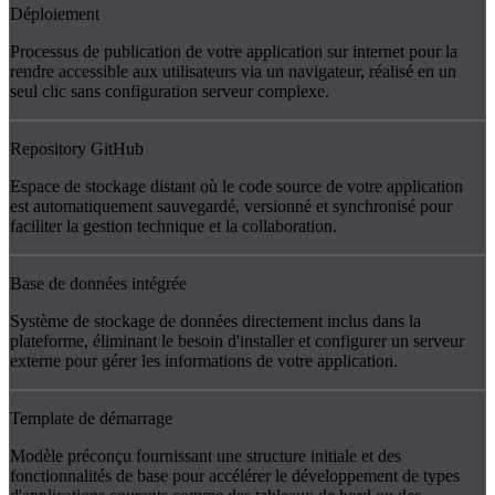
Déploiement
Processus de publication de votre application sur internet pour la
rendre accessible aux utilisateurs via un navigateur, réalisé en un
seul clic sans configuration serveur complexe.
Repository GitHub
Espace de stockage distant où le code source de votre application
est automatiquement sauvegardé, versionné et synchronisé pour
faciliter la gestion technique et la collaboration.
Base de données intégrée
Système de stockage de données directement inclus dans la
plateforme, éliminant le besoin d'installer et configurer un serveur
externe pour gérer les informations de votre application.
Template de démarrage
Modèle préconçu fournissant une structure initiale et des
fonctionnalités de base pour accélérer le développement de types