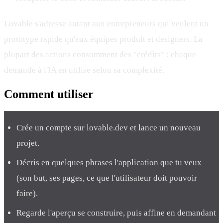
Lovable s'adresse autant aux entrepreneurs qui veulent un
prototype rapide qu'aux équipes produit et designers. La
plupart des actions consomment des "crédits" : chaque
demande à l'IA en utilise selon sa complexité.
Comment
utiliser
Crée un compte sur lovable.dev et lance un nouveau
projet.
Décris en quelques phrases l'application que tu veux
(son but, ses pages, ce que l'utilisateur doit pouvoir
faire).
Regarde l'aperçu se construire, puis affine en demandant