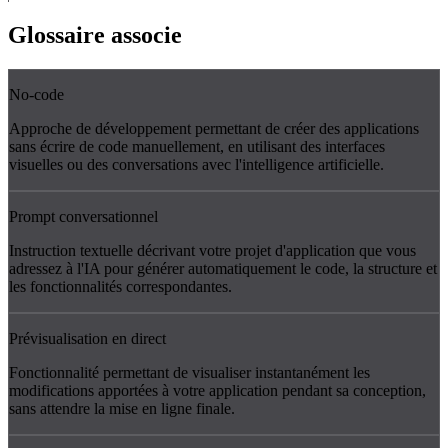
Glossaire
associe
No-code
Approche de développement permettant de créer des applications
sans écrire de code manuellement, en utilisant des interfaces
visuelles ou des conversations avec l'intelligence artificielle.
Prompt conversationnel
Instruction textuelle décrivant votre projet d'application que vous
adressez à l'IA pour générer automatiquement le code, la structure et
les fonctionnalités correspondantes.
Prévisualisation en direct
Fonctionnalité permettant de visualiser instantanément les
modifications apportées à votre application pendant sa conception,
sans attendre la mise en ligne finale.