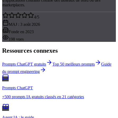
d'applications courants comme des tableaux de bord ou des
marketplaces.
4
/5
MAJ :
3 août 2026
Fonde en
2023
198
vues
Ressources connexes
Prompts ChatGPT gratuits
Top 50 meilleurs prompts
Guide
du prompt engineering
Prompts ChatGPT
+500 prompts IA gratuits classés en 21 catégories
Agent IA : le guide