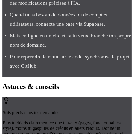
des modifications précises à l'IA.
Quand tu as besoin de données ou de comptes
utilisateurs, connecte une base via Supabase.
Mets en ligne en un clic et, si tu veux, branche ton propre
nom de domaine.
Pour reprendre la main sur le code, synchronise le projet
avec GitHub.
Astuces
& conseils
Sois précis dans tes demandes
Plus tu décris clairement ce que tu veux (pages, fonctionnalités,
style), moins tu gaspilles de crédits en allers-retours. Donne un
exemple ou une capture d'écran si tu as une idée précise du rendu.