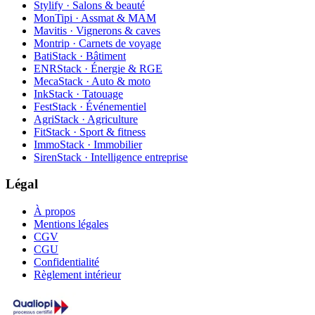
Stylify · Salons & beauté
MonTipi · Assmat & MAM
Mavitis · Vignerons & caves
Montrip · Carnets de voyage
BatiStack · Bâtiment
ENRStack · Énergie & RGE
MecaStack · Auto & moto
InkStack · Tatouage
FestStack · Événementiel
AgriStack · Agriculture
FitStack · Sport & fitness
ImmoStack · Immobilier
SirenStack · Intelligence entreprise
Légal
À propos
Mentions légales
CGV
CGU
Confidentialité
Règlement intérieur