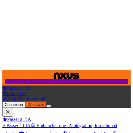
🧠
Passer à l’IA
›
🧰
Outils IA
›
🔭
Blog
💬
Communauté
Connexion
Découvrir
🧠
Passer à l’IA
⚡ Passer à l’IA
🤖 Embaucher une IA
Intégration, formation et