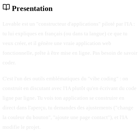
Presentation
Lovable est un "constructeur d'applications" piloté par l'IA :
tu lui expliques en français (ou dans ta langue) ce que tu
veux créer, et il génère une vraie application web
fonctionnelle, prête à être mise en ligne. Pas besoin de savoir
coder.
C'est l'un des outils emblématiques du "vibe coding" : on
construit en discutant avec l'IA plutôt qu'en écrivant du code
ligne par ligne. Tu vois ton application se construire en
direct dans l'aperçu, tu demandes des ajustements ("change
la couleur du bouton", "ajoute une page contact"), et l'IA
modifie le projet.