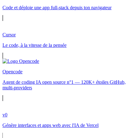
Code et déploie une app full-stack depuis ton navigateur
Cursor
Le code, à la vitesse de la pensée
Opencode
Agent de coding IA open source n°1 — 120K+ étoiles GitHub,
multi-providers
v0
Génère interfaces et apps web avec l'IA de Vercel