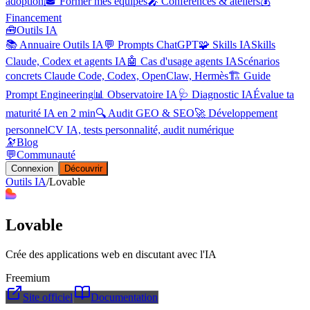
adoption
🎓 Former mes équipes
🎤 Conférences & ateliers
💰
Financement
🧰
Outils IA
📚 Annuaire Outils IA
💬 Prompts ChatGPT
🧩 Skills IA
Skills
Claude, Codex et agents IA
🤖 Cas d'usage agents IA
Scénarios
concrets Claude Code, Codex, OpenClaw, Hermès
🏗️ Guide
Prompt Engineering
📊 Observatoire IA
🩺 Diagnostic IA
Évalue ta
maturité IA en 2 min
🔍 Audit GEO & SEO
🚀 Développement
personnel
CV IA, tests personnalité, audit numérique
🔭
Blog
💬
Communauté
Connexion
Découvrir
Outils IA
/
Lovable
Lovable
Crée des applications web en discutant avec l'IA
Freemium
Site officiel
Documentation