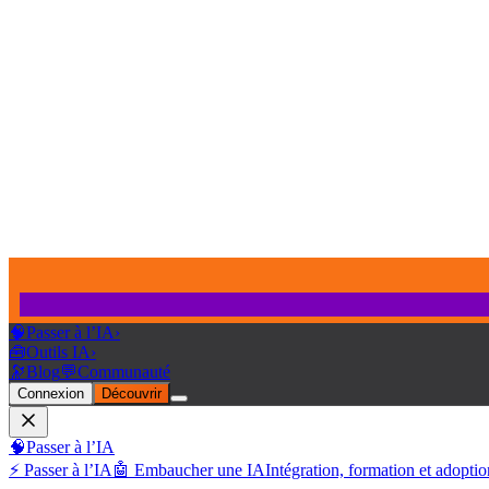
🧠
Passer à l’IA
›
🧰
Outils IA
›
🔭
Blog
💬
Communauté
Connexion
Découvrir
🧠
Passer à l’IA
⚡ Passer à l’IA
🤖 Embaucher une IA
Intégration, formation et adoptio