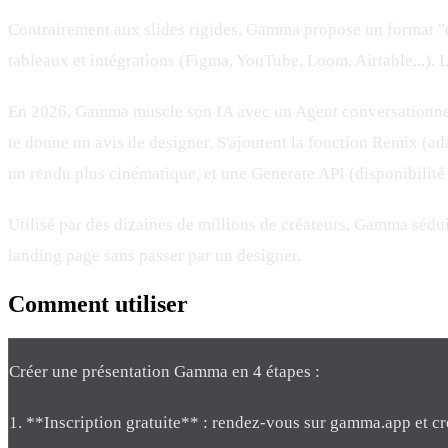
Contrairement aux slides rigides, Gamma propose un format "c
tableaux et intégrations (Figma, YouTube, Loom, Airtable...). L
En 2026, Gamma muscle son IA avec un Agent conversationnel : t
te donne un avis de designer. S'ajoutent la fonction Remix (
un rendu plus cinématique, et une Generate API (disponibilité
Utilisé par des dizaines de millions de créateurs, Gamma séduit
landing page sans passer par un designer.
Comment
utiliser
Créer une présentation Gamma en 4 étapes :
1. **Inscription gratuite** : rendez-vous sur gamma.app et cr