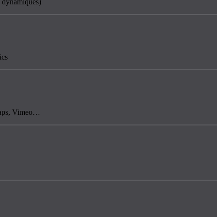
es dynamiques)
ics
 Maps, Vimeo…