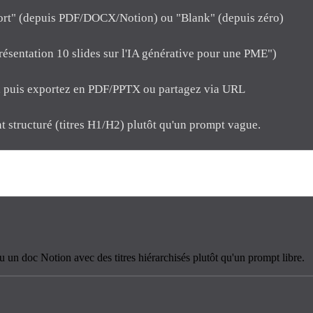
ort" (depuis PDF/DOCX/Notion) ou "Blank" (depuis zéro)
Présentation 10 slides sur l'IA générative pour une PME")
me, puis exportez en PDF/PPTX ou partagez via URL
 structuré (titres H1/H2) plutôt qu'un prompt vague.
un doc Notion avec des titres hiérarchisés plutôt qu'un prompt libre.