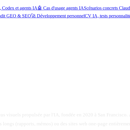
, Codex et agents IA
🤖 Cas d'usage agents IA
Scénarios concrets Cla
udit GEO & SEO
🚀 Développement personnel
CV IA, tests personnalit
s visuels propulsée par l'IA, fondée en 2020 à San Francisco.
 longs (rapports, mémos) ou des sites web one-page entièremen