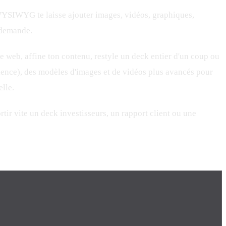
WYSIWYG te laisse ajouter images, vidéos, graphiques,
a demande.
e web, affine ton contenu, restyle un deck entier d'un coup ou
ence), des modèles d'images et de vidéos plus avancés pour
lle.
tir vite un deck investisseurs, un rapport client ou une