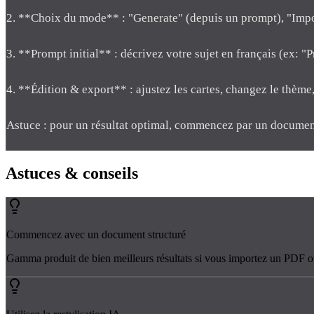
2. **Choix du mode** : "Generate" (depuis un prompt), "Imp
3. **Prompt initial** : décrivez votre sujet en français (ex: "
4. **Édition & export** : ajustez les cartes, changez le thè
Astuce : pour un résultat optimal, commencez par un document
Astuces
& conseils
Commencez avec un document structuré
Gamma produit de bien meilleurs résultats si vous importez un PDF ou 