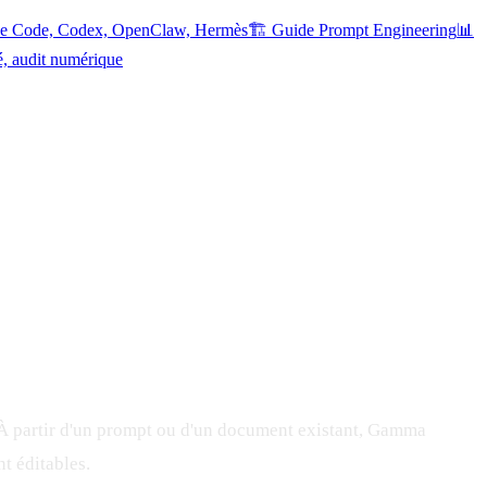
ude Code, Codex, OpenClaw, Hermès
🏗️ Guide Prompt Engineering
📊
é, audit numérique
 À partir d'un prompt ou d'un document existant, Gamma
t éditables.