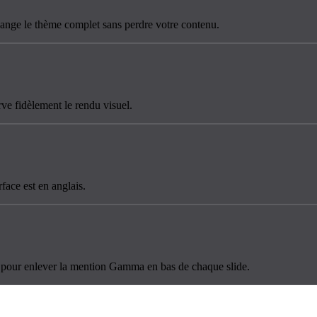
change le thème complet sans perdre votre contenu.
e fidèlement le rendu visuel.
ace est en anglais.
le pour enlever la mention Gamma en bas de chaque slide.