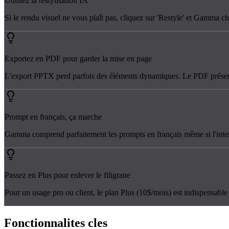
Utilisez la restylisation IA
Si le rendu visuel ne vous plaît pas, cliquez sur 'Restyle' et Gamma 
Exportez en PDF pour garder la mise en page
L'export PPTX perd parfois des éléments dynamiques. Le PDF préserv
Prompt en français, ça marche
Gamma comprend parfaitement les prompts en français même si l'interf
Passez en Plus pour enlever le filigrane
Pour un usage pro ou client, le plan Plus (10$/mois) est indispensab
Fonctionnalites
cles