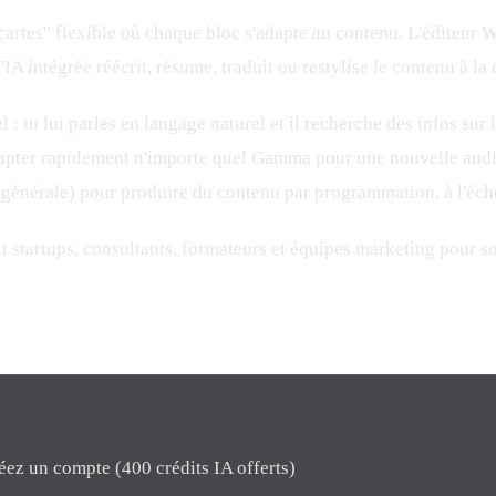
artes" flexible où chaque bloc s'adapte au contenu. L'éditeur 
'IA intégrée réécrit, résume, traduit ou restylise le contenu à l
u lui parles en langage naturel et il recherche des infos sur l
adapter rapidement n'importe quel Gamma pour une nouvelle audi
 générale) pour produire du contenu par programmation, à l'éche
 startups, consultants, formateurs et équipes marketing pour sor
éez un compte (400 crédits IA offerts)