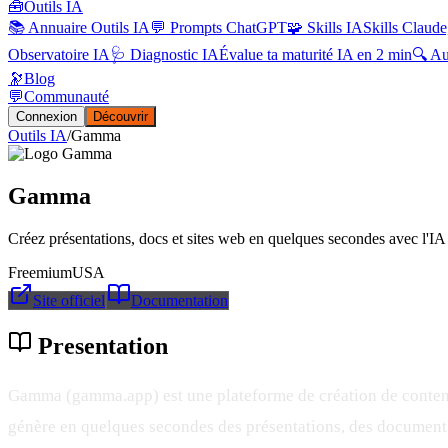
🧰
Outils IA
📚 Annuaire Outils IA
💬 Prompts ChatGPT
🧩 Skills IA
Skills Claude
Observatoire IA
🩺 Diagnostic IA
Évalue ta maturité IA en 2 min
🔍 A
🔭
Blog
💬
Communauté
Connexion
Découvrir
Outils IA
/
Gamma
Gamma
Créez présentations, docs et sites web en quelques secondes avec l'IA
Freemium
USA
Site officiel
Documentation
Presentation
Gamma (gamma.app) est une plateforme de création de contenu
génère en quelques secondes des présentations, des documents