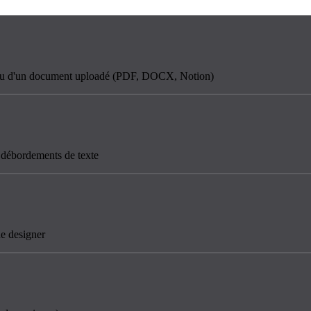
t ou d'un document uploadé (PDF, DOCX, Notion)
s débordements de texte
e designer