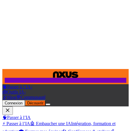
🧠
Passer à l’IA
›
🧰
Outils IA
›
🔭
Blog
💬
Communauté
Connexion
Découvrir
🧠
Passer à l’IA
⚡ Passer à l’IA
🤖 Embaucher une IA
Intégration, formation et