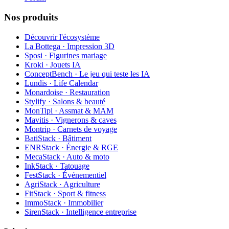
Nos produits
Découvrir l'écosystème
La Bottega · Impression 3D
Sposi · Figurines mariage
Kroki · Jouets IA
ConceptBench · Le jeu qui teste les IA
Lundis · Life Calendar
Monardoise · Restauration
Stylify · Salons & beauté
MonTipi · Assmat & MAM
Mavitis · Vignerons & caves
Montrip · Carnets de voyage
BatiStack · Bâtiment
ENRStack · Énergie & RGE
MecaStack · Auto & moto
InkStack · Tatouage
FestStack · Événementiel
AgriStack · Agriculture
FitStack · Sport & fitness
ImmoStack · Immobilier
SirenStack · Intelligence entreprise