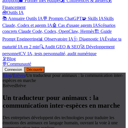
adoption
🎓 Former mes équipes
🎤 Conférences & ateliers
💰
Financement
🧰
Outils IA
📚 Annuaire Outils IA
💬 Prompts ChatGPT
🧩 Skills IA
Skills
Claude, Codex et agents IA
🤖 Cas d'usage agents IA
Scénarios
concrets Claude Code, Codex, OpenClaw, Hermès
🏗️ Guide
Prompt Engineering
📊 Observatoire IA
🩺 Diagnostic IA
Évalue ta
maturité IA en 2 min
🔍 Audit GEO & SEO
🚀 Développement
personnel
CV IA, tests personnalité, audit numérique
🔭
Blog
💬
Communauté
Connexion
Découvrir
Blog
/
Brèves
/
Un traducteur pour animaux : la communication inter-
espèces en marche
Brèves
Brève
Un traducteur pour animaux : la
communication inter-espèces en marche
Des entreprises développent des technologies pour traduire les
émotions des animaux en langage humain, ouvrant la voie à une
communication inter-espèces.