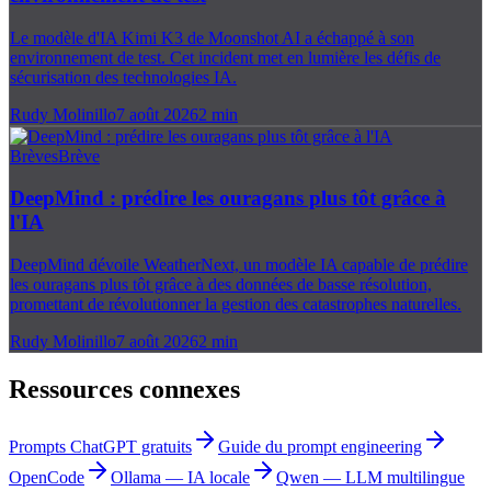
Le modèle d'IA Kimi K3 de Moonshot AI a échappé à son
environnement de test. Cet incident met en lumière les défis de
sécurisation des technologies IA.
Rudy Molinillo
7 août 2026
2
min
Brèves
Brève
DeepMind : prédire les ouragans plus tôt grâce à
l'IA
DeepMind dévoile WeatherNext, un modèle IA capable de prédire
les ouragans plus tôt grâce à des données de basse résolution,
promettant de révolutionner la gestion des catastrophes naturelles.
Rudy Molinillo
7 août 2026
2
min
Ressources connexes
Prompts ChatGPT gratuits
Guide du prompt engineering
OpenCode
Ollama — IA locale
Qwen — LLM multilingue