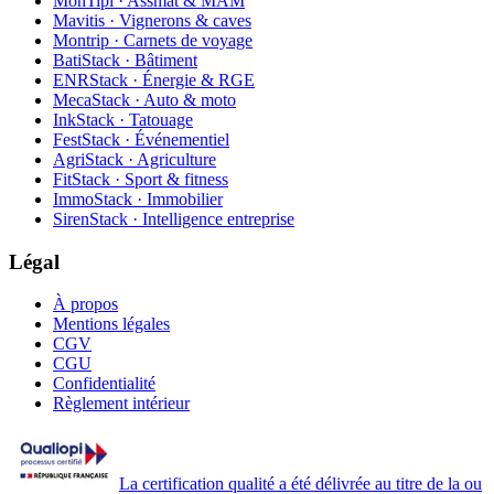
MonTipi · Assmat & MAM
Mavitis · Vignerons & caves
Montrip · Carnets de voyage
BatiStack · Bâtiment
ENRStack · Énergie & RGE
MecaStack · Auto & moto
InkStack · Tatouage
FestStack · Événementiel
AgriStack · Agriculture
FitStack · Sport & fitness
ImmoStack · Immobilier
SirenStack · Intelligence entreprise
Légal
À propos
Mentions légales
CGV
CGU
Confidentialité
Règlement intérieur
La certification qualité a été délivrée au titre de la ou