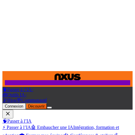
🧠
Passer à l’IA
›
🧰
Outils IA
›
🔭
Blog
💬
Communauté
Connexion
Découvrir
🧠
Passer à l’IA
⚡ Passer à l’IA
🤖 Embaucher une IA
Intégration, formation et