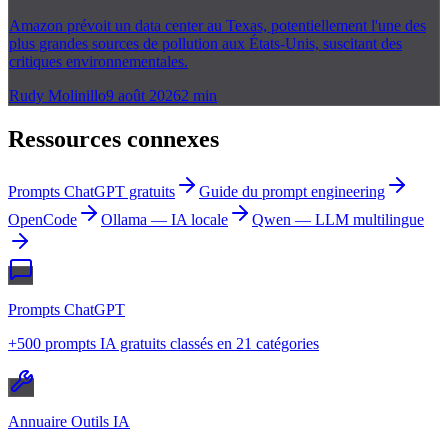
Amazon prévoit un data center au Texas, potentiellement l'une des
plus grandes sources de pollution aux États-Unis, suscitant des
critiques environnementales.
Rudy Molinillo
9 août 2026
2
min
Ressources connexes
Prompts ChatGPT gratuits
Guide du prompt engineering
OpenCode
Ollama — IA locale
Qwen — LLM multilingue
Prompts ChatGPT
+500 prompts IA gratuits classés en 21 catégories
Annuaire Outils IA