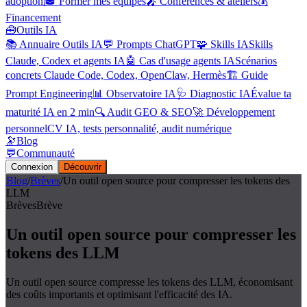
adoption
🎓 Former mes équipes
🎤 Conférences & ateliers
💰
Financement
🧰
Outils IA
📚 Annuaire Outils IA
💬 Prompts ChatGPT
🧩 Skills IA
Skills
Claude, Codex et agents IA
🤖 Cas d'usage agents IA
Scénarios
concrets Claude Code, Codex, OpenClaw, Hermès
🏗️ Guide
Prompt Engineering
📊 Observatoire IA
🩺 Diagnostic IA
Évalue ta
maturité IA en 2 min
🔍 Audit GEO & SEO
🚀 Développement
personnel
CV IA, tests personnalité, audit numérique
🔭
Blog
💬
Communauté
Connexion
Découvrir
Blog
/
Brèves
/
Un outil open source pour compresser les tokens des
LLM
Brèves
Brève
Un outil open source pour compresser les
tokens des LLM
Un outil open source compresse les tokens des LLM, économisant
des coûts importants et optimisant l'efficacité des IA.