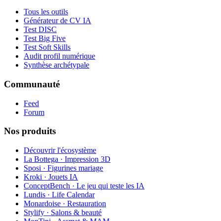
Tous les outils
Générateur de CV IA
Test DISC
Test Big Five
Test Soft Skills
Audit profil numérique
Synthèse archétypale
Communauté
Feed
Forum
Nos produits
Découvrir l'écosystème
La Bottega · Impression 3D
Sposi · Figurines mariage
Kroki · Jouets IA
ConceptBench · Le jeu qui teste les IA
Lundis · Life Calendar
Monardoise · Restauration
Stylify · Salons & beauté