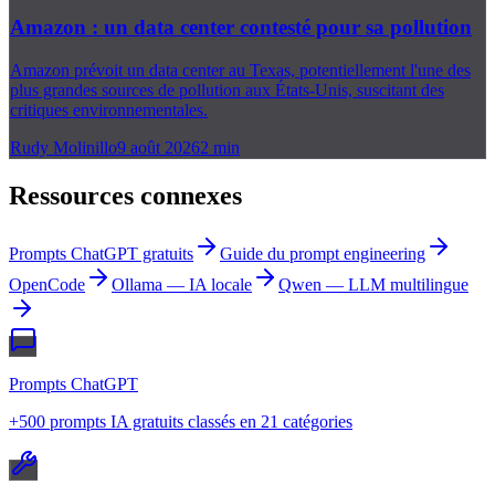
Amazon : un data center contesté pour sa pollution
Amazon prévoit un data center au Texas, potentiellement l'une des
plus grandes sources de pollution aux États-Unis, suscitant des
critiques environnementales.
Rudy Molinillo
9 août 2026
2
min
Ressources connexes
Prompts ChatGPT gratuits
Guide du prompt engineering
OpenCode
Ollama — IA locale
Qwen — LLM multilingue
Prompts ChatGPT
+500 prompts IA gratuits classés en 21 catégories