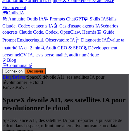
adoption
🎓 Former mes équipes
🎤 Conférences & ateliers
💰
Financement
🧰
Outils IA
📚 Annuaire Outils IA
💬 Prompts ChatGPT
🧩 Skills IA
Skills
Claude, Codex et agents IA
🤖 Cas d'usage agents IA
Scénarios
concrets Claude Code, Codex, OpenClaw, Hermès
🏗️ Guide
Prompt Engineering
📊 Observatoire IA
🩺 Diagnostic IA
Évalue ta
maturité IA en 2 min
🔍 Audit GEO & SEO
🚀 Développement
personnel
CV IA, tests personnalité, audit numérique
🔭
Blog
💬
Communauté
Connexion
Découvrir
Blog
/
Brèves
/
SpaceX dévoile AI1, ses satellites IA pour
révolutionner le cloud
Brèves
Brève
SpaceX dévoile AI1, ses satellites IA pour
révolutionner le cloud
SpaceX lance AI1, des satellites IA pour déporter la puissance de
calcul dans l'espace, offrant une alternative innovante aux data
centers terrestres.