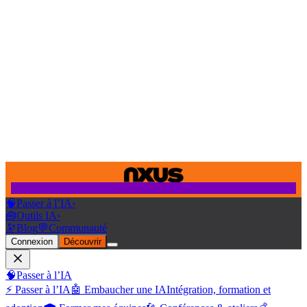
🧠
Passer à l’IA
›
🧰
Outils IA
›
🔭
Blog
💬
Communauté
Connexion
Découvrir
🧠
Passer à l’IA
⚡ Passer à l’IA
🤖 Embaucher une IA
Intégration, formation et