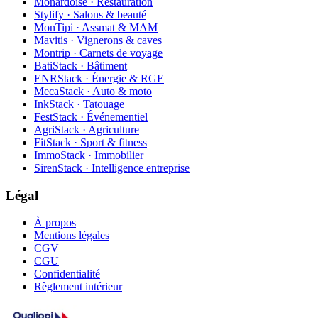
Monardoise · Restauration
Stylify · Salons & beauté
MonTipi · Assmat & MAM
Mavitis · Vignerons & caves
Montrip · Carnets de voyage
BatiStack · Bâtiment
ENRStack · Énergie & RGE
MecaStack · Auto & moto
InkStack · Tatouage
FestStack · Événementiel
AgriStack · Agriculture
FitStack · Sport & fitness
ImmoStack · Immobilier
SirenStack · Intelligence entreprise
Légal
À propos
Mentions légales
CGV
CGU
Confidentialité
Règlement intérieur