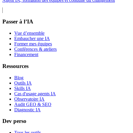
Agent IA, formation des équipes et conduite du changement
Passer à l’IA
Vue d’ensemble
Embaucher une IA
Former mes équipes
Conférences & ateliers
Financement
Ressources
Blog
Outils IA
Skills IA
Cas d'usage agents IA
Observatoire IA
Audit GEO & SEO
Diagnostic IA
Dev perso
Tous les outils