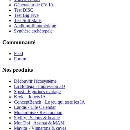
Générateur de CV IA
Test DISC
Test Big Five
Test Soft Skills
Audit profil numérique
Synthèse archétypale
Communauté
Feed
Forum
Nos produits
Découvrir l'écosystème
La Bottega · Impression 3D
Sposi · Figurines mariage
Kroki · Jouets IA
ConceptBench · Le jeu qui teste les IA
Lundis · Life Calendar
Monardoise · Restauration
Stylify · Salons & beauté
MonTipi · Assmat & MAM
Mavitis · Vignerons & caves