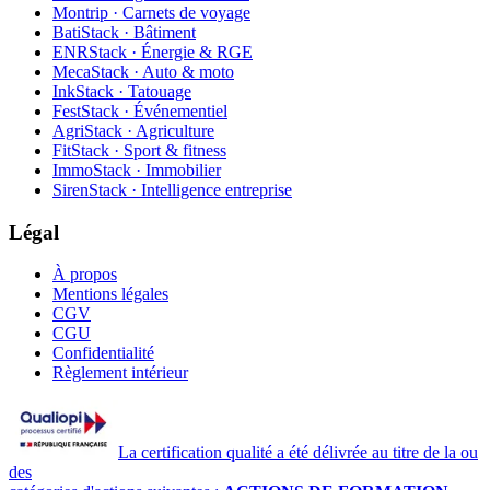
Montrip · Carnets de voyage
BatiStack · Bâtiment
ENRStack · Énergie & RGE
MecaStack · Auto & moto
InkStack · Tatouage
FestStack · Événementiel
AgriStack · Agriculture
FitStack · Sport & fitness
ImmoStack · Immobilier
SirenStack · Intelligence entreprise
Légal
À propos
Mentions légales
CGV
CGU
Confidentialité
Règlement intérieur
La certification qualité a été délivrée au titre de la ou
des