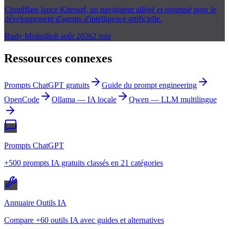
Cloudflare lance Kitesurf, un navigateur allégé et optimisé pour le
développement d'agents d'intelligence artificielle.
Rudy Molinillo
8 août 2026
2
min
Ressources connexes
Prompts ChatGPT gratuits
Guide du prompt engineering
OpenCode
Ollama — IA locale
Qwen — LLM multilingue
Prompts ChatGPT
+500 prompts IA gratuits classés en 21 catégories
Annuaire Outils IA
Compare +60 outils IA avec guides et alternatives