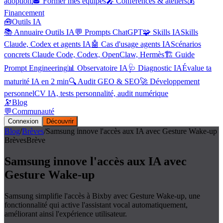
adoption
🎓 Former mes équipes
🎤 Conférences & ateliers
💰
Financement
🧰
Outils IA
📚 Annuaire Outils IA
💬 Prompts ChatGPT
🧩 Skills IA
Skills
Claude, Codex et agents IA
🤖 Cas d'usage agents IA
Scénarios
concrets Claude Code, Codex, OpenClaw, Hermès
🏗️ Guide
Prompt Engineering
📊 Observatoire IA
🩺 Diagnostic IA
Évalue ta
maturité IA en 2 min
🔍 Audit GEO & SEO
🚀 Développement
personnel
CV IA, tests personnalité, audit numérique
🔭
Blog
💬
Communauté
Connexion
Découvrir
Blog
/
Brèves
/
Samsung innove l'accès aux IA avec Gesture Wake-up
Brèves
Brève
Samsung innove l'accès aux IA avec
Gesture Wake-up
Samsung simplifie l'accès à Bixby avec Gesture Wake-up, une
fonctionnalité qui active l'assistant vocal automatiquement,
améliorant ainsi l'expérience utilisateur.