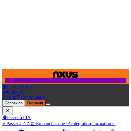
🧠
Passer à l’IA
›
🧰
Outils IA
›
🔭
Blog
💬
Communauté
Connexion
Découvrir
🧠
Passer à l’IA
⚡ Passer à l’IA
🤖 Embaucher une IA
Intégration, formation et