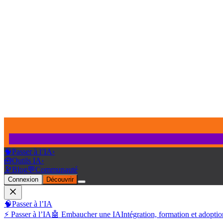
🧠
Passer à l’IA
›
🧰
Outils IA
›
🔭
Blog
💬
Communauté
Connexion
Découvrir
🧠
Passer à l’IA
⚡ Passer à l’IA
🤖 Embaucher une IA
Intégration, formation et adoptio