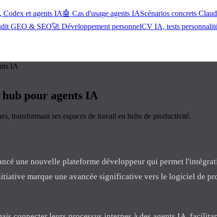
, Codex et agents IA
🤖 Cas d'usage agents IA
Scénarios concrets Cla
udit GEO & SEO
🚀 Développement personnel
CV IA, tests personnalit
nts IA
n hub pour agents IA
s, transformant ses espaces de travail en hubs de productivité.
lancé une nouvelle plateforme développeur qui permet l'intégrat
itiative marque une avancée significative vers le logiciel de pr
is connecter leurs processus internes à des agents IA, facilitan