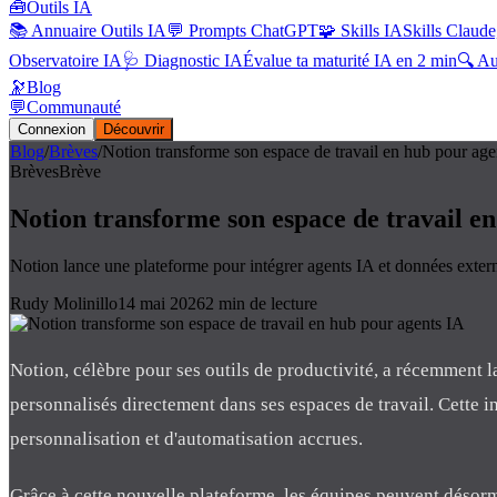
🧰
Outils IA
📚 Annuaire Outils IA
💬 Prompts ChatGPT
🧩 Skills IA
Skills Claude
Observatoire IA
🩺 Diagnostic IA
Évalue ta maturité IA en 2 min
🔍 A
🔭
Blog
💬
Communauté
Connexion
Découvrir
Blog
/
Brèves
/
Notion transforme son espace de travail en hub pour age
Brèves
Brève
Notion transforme son espace de travail e
Notion lance une plateforme pour intégrer agents IA et données externe
Rudy Molinillo
14 mai 2026
2
min de lecture
Notion, célèbre pour ses outils de productivité, a récemment 
personnalisés directement dans ses espaces de travail. Cette in
personnalisation et d'automatisation accrues.
Grâce à cette nouvelle plateforme, les équipes peuvent désorma