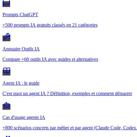
Prompts ChatGPT
+500 prompts IA gratuits classés en 21 catégories
Annuaire Outils IA
Compare +60 outils IA avec guides et alternatives
Agent IA : le guide
C'est quoi un agent IA ? Définition, exemples et comment démarrer
Cas d'usage agents IA
+800 scénarios concrets par métier et par agent (Claude Code, Code