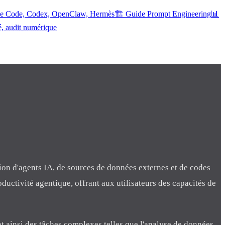
ude Code, Codex, OpenClaw, Hermès
🏗️ Guide Prompt Engineering
📊
é, audit numérique
ion d'agents IA, de sources de données externes et de codes
oductivité agentique, offrant aux utilisateurs des capacités de
t ainsi des tâches complexes telles que l'analyse de données,