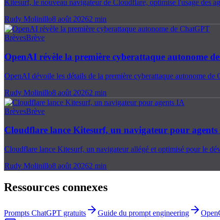
Kitesurf, le nouveau navigateur de Cloudflare, optimise l'usage des ag
Rudy Molinillo
8 août 2026
2
min
Brèves
Brève
OpenAI révèle la première cyberattaque autonome 
OpenAI dévoile les détails de la première cyberattaque autonome de 
Rudy Molinillo
8 août 2026
2
min
Brèves
Brève
Cloudflare lance Kitesurf, un navigateur pour agents
Cloudflare lance Kitesurf, un navigateur allégé et optimisé pour le dév
Rudy Molinillo
8 août 2026
2
min
Ressources connexes
Prompts ChatGPT gratuits
Guide du prompt engineering
Open