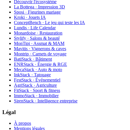
Découvrir l'écosystème
La Bottega · Impression 3D
Sposi · Figurines mariage
Kroki · Jouets IA
ConceptBench · Le jeu qui teste les IA
Lundis · Life Calendar
Monardoise · Restauration
Stylify · Salons & beauté
MonTipi · Assmat & MAM
Mavitis · Vignerons & caves
Montrip · Carnets de voyage
BatiStack · Bâtiment
ENRStack · Énergie & RGE
MecaStack · Auto & moto
InkStack · Tatouage
FestStack · Événementiel
AgriStack · Agriculture
FitStack · Sport & fitness
ImmoStack · Immobilier
SirenStack · Intelligence entreprise
Légal
À propos
Mentions légales