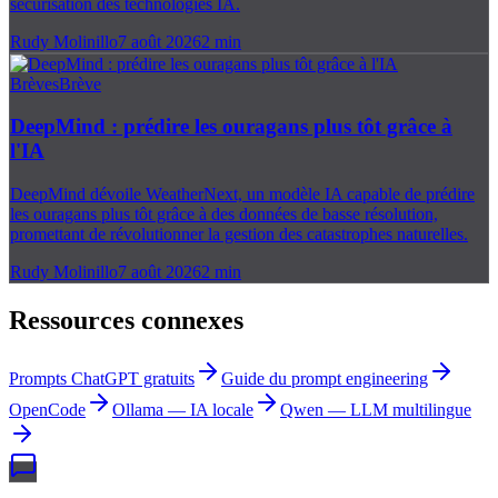
sécurisation des technologies IA.
Rudy Molinillo
7 août 2026
2
min
Brèves
Brève
DeepMind : prédire les ouragans plus tôt grâce à
l'IA
DeepMind dévoile WeatherNext, un modèle IA capable de prédire
les ouragans plus tôt grâce à des données de basse résolution,
promettant de révolutionner la gestion des catastrophes naturelles.
Rudy Molinillo
7 août 2026
2
min
Ressources connexes
Prompts ChatGPT gratuits
Guide du prompt engineering
OpenCode
Ollama — IA locale
Qwen — LLM multilingue