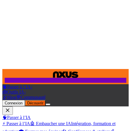
🧠
Passer à l’IA
›
🧰
Outils IA
›
🔭
Blog
💬
Communauté
Connexion
Découvrir
🧠
Passer à l’IA
⚡ Passer à l’IA
🤖 Embaucher une IA
Intégration, formation et