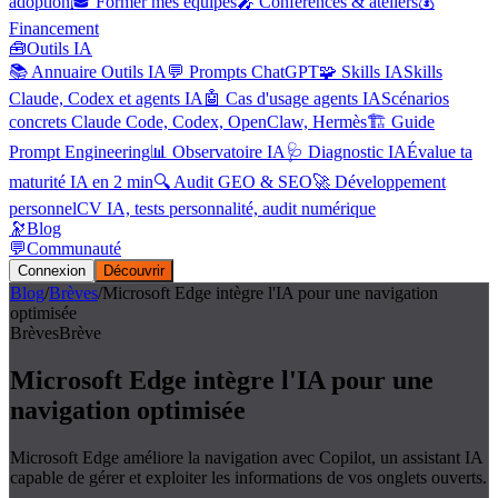
adoption
🎓 Former mes équipes
🎤 Conférences & ateliers
💰
Financement
🧰
Outils IA
📚 Annuaire Outils IA
💬 Prompts ChatGPT
🧩 Skills IA
Skills
Claude, Codex et agents IA
🤖 Cas d'usage agents IA
Scénarios
concrets Claude Code, Codex, OpenClaw, Hermès
🏗️ Guide
Prompt Engineering
📊 Observatoire IA
🩺 Diagnostic IA
Évalue ta
maturité IA en 2 min
🔍 Audit GEO & SEO
🚀 Développement
personnel
CV IA, tests personnalité, audit numérique
🔭
Blog
💬
Communauté
Connexion
Découvrir
Blog
/
Brèves
/
Microsoft Edge intègre l'IA pour une navigation
optimisée
Brèves
Brève
Microsoft Edge intègre l'IA pour une
navigation optimisée
Microsoft Edge améliore la navigation avec Copilot, un assistant IA
capable de gérer et exploiter les informations de vos onglets ouverts.