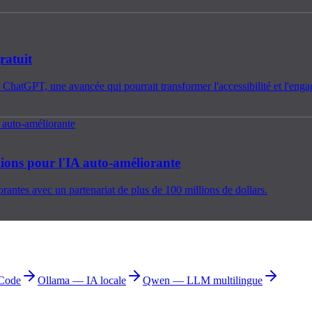
ratuit
e ChatGPT, une avancée qui pourrait transformer l'accessibilité et l'enga
lions pour l'IA auto-améliorante
rantes avec un partenariat de plus de 100 millions de dollars.
Code
Ollama — IA locale
Qwen — LLM multilingue