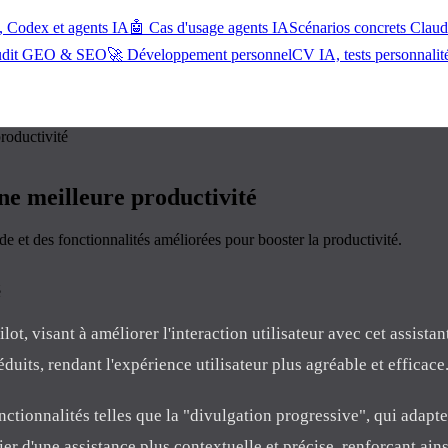
, Codex et agents IA
🤖 Cas d'usage agents IA
Scénarios concrets Cla
udit GEO & SEO
🚀 Développement personnel
CV IA, tests personnalit
roductivité
ne meilleure productivité
de et des fonctionnalités améliorées pour booster la productivité.
, visant à améliorer l'interaction utilisateur avec cet assistan
uits, rendant l'expérience utilisateur plus agréable et efficace
ctionnalités telles que la "divulgation progressive", qui adapte
ier d'une assistance plus contextuelle et précise, renforçant ains