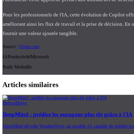
Pour les professionnels de l'IA, cette évolution de Copilot off
améliorant ainsi les flux de travail et la prise de décision. En
fournir une valeur ajoutée tangible.
Source :
01net.com
IA
Productivité
Microsoft
Rudy Molinillo
Articles similaires
Brèves
Brève
DeepMind : prédire les ouragans plus tôt grâce à l'IA
DeepMind dévoile WeatherNext, un modèle IA capable de prédire les ou