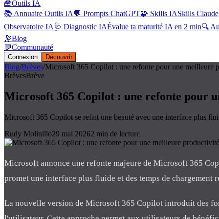
🧰
Outils IA
📚 Annuaire Outils IA
💬 Prompts ChatGPT
🧩 Skills IA
Skills Claude
Observatoire IA
🩺 Diagnostic IA
Évalue ta maturité IA en 2 min
🔍 A
🔭
Blog
💬
Communauté
Connexion
Découvrir
Blog
/
Brèves
/
Microsoft 365 Copilot : une refonte pour une meilleure p
Brèves
Brève
Microsoft 365 Copilot : une refonte pour u
Microsoft 365 Copilot se refait une beauté avec une interface plus flui
Rudy Molinillo
29 mai 2026
2
min de lecture
Microsoft annonce une refonte majeure de Microsoft 365 Copilot
promet une interface plus fluide et des temps de chargement réd
La nouvelle version de Microsoft 365 Copilot introduit des fon
l'utilisateur. Cette approche permet aux utilisateurs de bénéfic