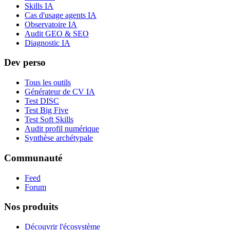
Skills IA
Cas d'usage agents IA
Observatoire IA
Audit GEO & SEO
Diagnostic IA
Dev perso
Tous les outils
Générateur de CV IA
Test DISC
Test Big Five
Test Soft Skills
Audit profil numérique
Synthèse archétypale
Communauté
Feed
Forum
Nos produits
Découvrir l'écosystème