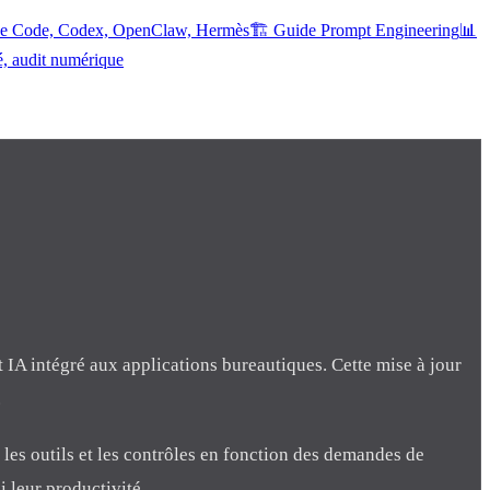
ude Code, Codex, OpenClaw, Hermès
🏗️ Guide Prompt Engineering
📊
é, audit numérique
t IA intégré aux applications bureautiques. Cette mise à jour
.
 les outils et les contrôles en fonction des demandes de
i leur productivité.