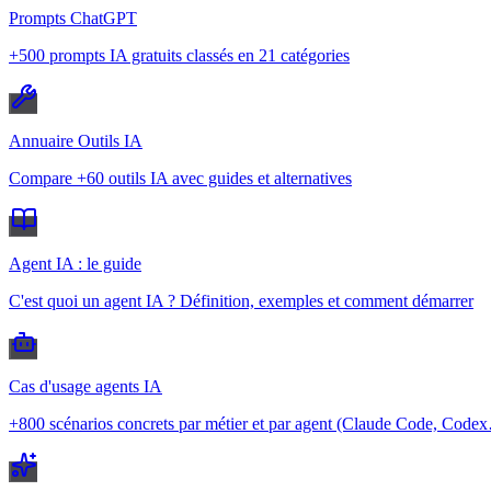
Prompts ChatGPT
+500 prompts IA gratuits classés en 21 catégories
Annuaire Outils IA
Compare +60 outils IA avec guides et alternatives
Agent IA : le guide
C'est quoi un agent IA ? Définition, exemples et comment démarrer
Cas d'usage agents IA
+800 scénarios concrets par métier et par agent (Claude Code, Code