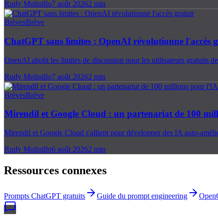
Rudy Molinillo
7 août 2026
2
min
Brèves
Brève
ChatGPT sans limites : OpenAI révolutionne l'accès g
OpenAI abolit les limites de discussion pour les utilisateurs gratuits d
Rudy Molinillo
7 août 2026
2
min
Brèves
Brève
Mirendil et Google Cloud : un partenariat de 100 mil
Mirendil et Google Cloud s'allient pour développer des IA auto-amélio
Rudy Molinillo
6 août 2026
2
min
Ressources connexes
Prompts ChatGPT gratuits
Guide du prompt engineering
Open