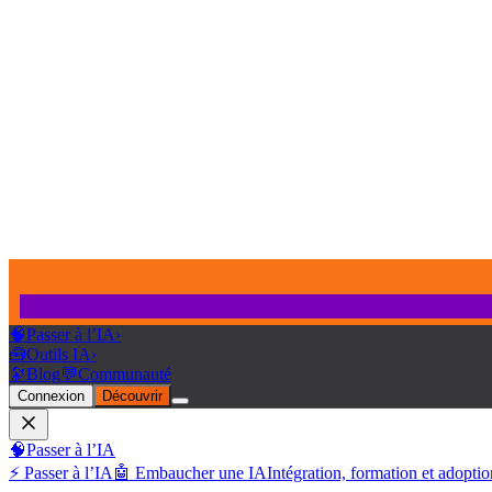
🧠
Passer à l’IA
›
🧰
Outils IA
›
🔭
Blog
💬
Communauté
Connexion
Découvrir
🧠
Passer à l’IA
⚡ Passer à l’IA
🤖 Embaucher une IA
Intégration, formation et adoptio