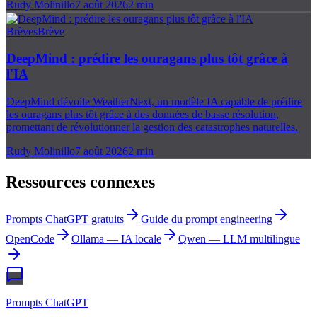
Rudy Molinillo
7 août 2026
2
min
Brèves
Brève
DeepMind : prédire les ouragans plus tôt grâce à
l'IA
DeepMind dévoile WeatherNext, un modèle IA capable de prédire
les ouragans plus tôt grâce à des données de basse résolution,
promettant de révolutionner la gestion des catastrophes naturelles.
Rudy Molinillo
7 août 2026
2
min
Ressources connexes
Prompts ChatGPT gratuits
Guide du prompt engineering
OpenCode
Ollama — IA locale
Qwen — LLM multilingue
Prompts ChatGPT