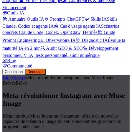
adoption
🎓 Former mes équipes
🎤 Conférences & ateliers
💰
Financement
🧰
Outils IA
📚 Annuaire Outils IA
💬 Prompts ChatGPT
🧩 Skills IA
Skills
Claude, Codex et agents IA
🤖 Cas d'usage agents IA
Scénarios
concrets Claude Code, Codex, OpenClaw, Hermès
🏗️ Guide
Prompt Engineering
📊 Observatoire IA
🩺 Diagnostic IA
Évalue ta
maturité IA en 2 min
🔍 Audit GEO & SEO
🚀 Développement
personnel
CV IA, tests personnalité, audit numérique
🔭
Blog
💬
Communauté
Connexion
Découvrir
Blog
/
Brèves
/
Meta révolutionne Instagram avec Muse Image
Brèves
Brève
Meta révolutionne Instagram avec Muse
Image
Meta introduit Muse Image sur Instagram, offrant de nouvelles
capacités de création d'image tout en soulevant des questions de
propriété intellectuelle.