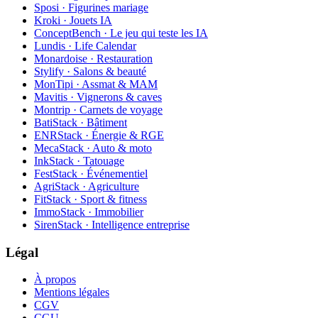
Sposi · Figurines mariage
Kroki · Jouets IA
ConceptBench · Le jeu qui teste les IA
Lundis · Life Calendar
Monardoise · Restauration
Stylify · Salons & beauté
MonTipi · Assmat & MAM
Mavitis · Vignerons & caves
Montrip · Carnets de voyage
BatiStack · Bâtiment
ENRStack · Énergie & RGE
MecaStack · Auto & moto
InkStack · Tatouage
FestStack · Événementiel
AgriStack · Agriculture
FitStack · Sport & fitness
ImmoStack · Immobilier
SirenStack · Intelligence entreprise
Légal
À propos
Mentions légales
CGV
CGU