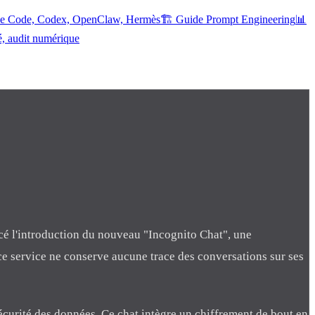
ude Code, Codex, OpenClaw, Hermès
🏗️ Guide Prompt Engineering
📊
é, audit numérique
é l'introduction du nouveau "Incognito Chat", une
ce service ne conserve aucune trace des conversations sur ses
écurité des données. Ce chat intègre un chiffrement de bout en