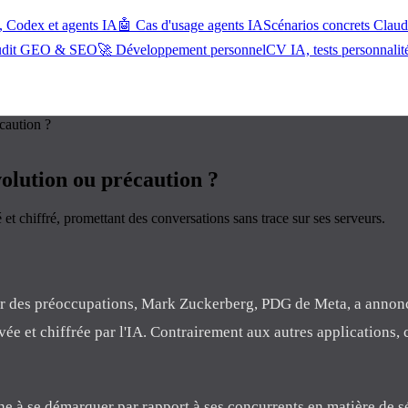
, Codex et agents IA
🤖 Cas d'usage agents IA
Scénarios concrets Cla
udit GEO & SEO
🚀 Développement personnel
CV IA, tests personnalit
écaution ?
volution ou précaution ?
t chiffré, promettant des conversations sans trace sur ses serveurs.
œur des préoccupations, Mark Zuckerberg, PDG de Meta, a annonc
e et chiffrée par l'IA. Contrairement aux autres applications, 
he à se démarquer par rapport à ses concurrents en matière de s