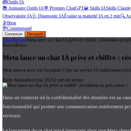
🧰
Outils IA
📚 Annuaire Outils IA
💬 Prompts ChatGPT
🧩 Skills IA
Skills Claude
Observatoire IA
🩺 Diagnostic IA
Évalue ta maturité IA en 2 min
🔍 A
🔭
Blog
💬
Communauté
Connexion
Découvrir
Blog
/
Brèves
/
Meta lance un chat IA privé et chiffré : révolution ou pr
Brèves
Brève
Meta lance un chat IA privé et chiffré : ré
Meta innove avec son Incognito Chat, un service IA entièrement privé e
Rudy Molinillo
14 mai 2026
2
min de lecture
Dans un contexte où la confidentialité des données est au c
fonctionnalité qui promet une communication entièrement privé
serveurs.
Le lancement de ce chat privé intervient alors que Meta cherc