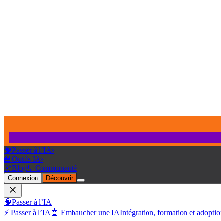
🧠
Passer à l’IA
›
🧰
Outils IA
›
🔭
Blog
💬
Communauté
Connexion
Découvrir
🧠
Passer à l’IA
⚡ Passer à l’IA
🤖 Embaucher une IA
Intégration, formation et adoptio