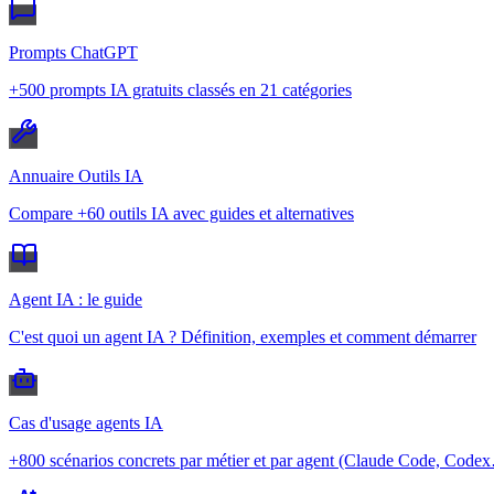
Prompts ChatGPT
+500 prompts IA gratuits classés en 21 catégories
Annuaire Outils IA
Compare +60 outils IA avec guides et alternatives
Agent IA : le guide
C'est quoi un agent IA ? Définition, exemples et comment démarrer
Cas d'usage agents IA
+800 scénarios concrets par métier et par agent (Claude Code, Code