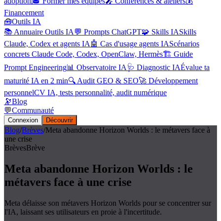
adoption
🎓 Former mes équipes
🎤 Conférences & ateliers
💰
Financement
🧰
Outils IA
📚 Annuaire Outils IA
💬 Prompts ChatGPT
🧩 Skills IA
Skills
Claude, Codex et agents IA
🤖 Cas d'usage agents IA
Scénarios
concrets Claude Code, Codex, OpenClaw, Hermès
🏗️ Guide
Prompt Engineering
📊 Observatoire IA
🩺 Diagnostic IA
Évalue ta
maturité IA en 2 min
🔍 Audit GEO & SEO
🚀 Développement
personnel
CV IA, tests personnalité, audit numérique
🔭
Blog
💬
Communauté
Connexion
Découvrir
Blog
/
Brèves
/
Meta abandonne Horizon Worlds : le métavers face à
une crise
Brèves
Brève
Meta abandonne Horizon Worlds : le
métavers face à une crise
Meta délaisse son métavers Horizon Worlds pour se concentrer sur
l'IA, laissant ses utilisateurs en proie à l'incertitude.