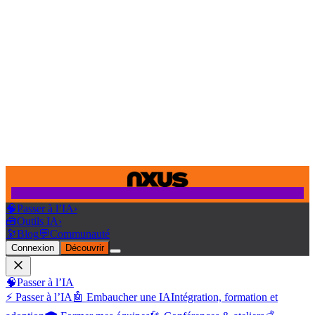
🧠
Passer à l’IA
›
🧰
Outils IA
›
🔭
Blog
💬
Communauté
Connexion
Découvrir
🧠
Passer à l’IA
⚡ Passer à l’IA
🤖 Embaucher une IA
Intégration, formation et