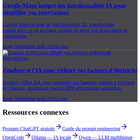
Google Maps intègre des fonctionnalités IA pour
simplifier vos réservations
Google Maps se dote de fonctionnalités IA, transformant
l'application en un assistant capable de gérer vos réservations et
commandes.
Rudy Molinillo
6 août 2026
2
min
Brèves
Brève
Zendure et l'IA pour réduire vos factures d'électricité
Zendure utilise l'IA pour connecter vos batteries solaires à la bourse
de l'énergie, promettant jusqu'à 625€ d'économies annuelles.
Rudy Molinillo
6 août 2026
2
min
Ressources connexes
Prompts ChatGPT gratuits
Guide du prompt engineering
OpenCode
Ollama — IA locale
Qwen — LLM multilingue