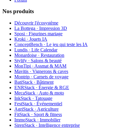
Nos produits
Découvrir l'écosystème
La Bottega · Impression 3D
Sposi · Figurines mariage
Kroki · Jouets IA
ConceptBench · Le jeu qui teste les IA
Lundis · Life Calendar
Monardoise · Restauration
Stylify · Salons & beauté
MonTipi · Assmat & MAM
Mavitis · Vignerons & caves
Montrip · Carnets de voyage
BatiStack · Bâtiment
ENRStack · Énergie & RGE
MecaStack · Auto & moto
InkStack · Tatouage
FestStack · Événementiel
AgriStack · Agriculture
FitStack · Sport & fitness
ImmoStack · Immobilier
SirenStack · Intelligence entreprise