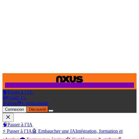
🧠
Passer à l’IA
›
🧰
Outils IA
›
🔭
Blog
💬
Communauté
Connexion
Découvrir
🧠
Passer à l’IA
⚡ Passer à l’IA
🤖 Embaucher une IA
Intégration, formation et