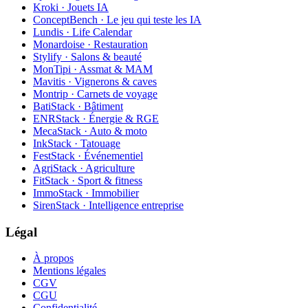
Kroki · Jouets IA
ConceptBench · Le jeu qui teste les IA
Lundis · Life Calendar
Monardoise · Restauration
Stylify · Salons & beauté
MonTipi · Assmat & MAM
Mavitis · Vignerons & caves
Montrip · Carnets de voyage
BatiStack · Bâtiment
ENRStack · Énergie & RGE
MecaStack · Auto & moto
InkStack · Tatouage
FestStack · Événementiel
AgriStack · Agriculture
FitStack · Sport & fitness
ImmoStack · Immobilier
SirenStack · Intelligence entreprise
Légal
À propos
Mentions légales
CGV
CGU
Confidentialité