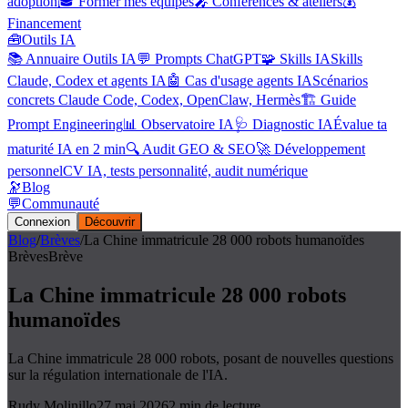
adoption
🎓 Former mes équipes
🎤 Conférences & ateliers
💰
Financement
🧰
Outils IA
📚 Annuaire Outils IA
💬 Prompts ChatGPT
🧩 Skills IA
Skills
Claude, Codex et agents IA
🤖 Cas d'usage agents IA
Scénarios
concrets Claude Code, Codex, OpenClaw, Hermès
🏗️ Guide
Prompt Engineering
📊 Observatoire IA
🩺 Diagnostic IA
Évalue ta
maturité IA en 2 min
🔍 Audit GEO & SEO
🚀 Développement
personnel
CV IA, tests personnalité, audit numérique
🔭
Blog
💬
Communauté
Connexion
Découvrir
Blog
/
Brèves
/
La Chine immatricule 28 000 robots humanoïdes
Brèves
Brève
La Chine immatricule 28 000 robots
humanoïdes
La Chine immatricule 28 000 robots, posant de nouvelles questions
sur la régulation internationale de l'IA.
Rudy Molinillo
27 mai 2026
2
min de lecture