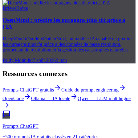
Brèves
Brève
DeepMind : prédire les ouragans plus tôt grâce à
l'IA
DeepMind dévoile WeatherNext, un modèle IA capable de prédire
les ouragans plus tôt grâce à des données de basse résolution,
promettant de révolutionner la gestion des catastrophes naturelles.
Rudy Molinillo
7 août 2026
2
min
Ressources connexes
Prompts ChatGPT gratuits
Guide du prompt engineering
OpenCode
Ollama — IA locale
Qwen — LLM multilingue
Prompts ChatGPT
+500 prompts IA gratuits classés en 21 catégories