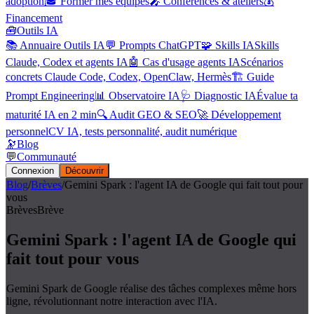
adoption
🎓 Former mes équipes
🎤 Conférences & ateliers
💰
Financement
🧰
Outils IA
📚 Annuaire Outils IA
💬 Prompts ChatGPT
🧩 Skills IA
Skills
Claude, Codex et agents IA
🤖 Cas d'usage agents IA
Scénarios
concrets Claude Code, Codex, OpenClaw, Hermès
🏗️ Guide
Prompt Engineering
📊 Observatoire IA
🩺 Diagnostic IA
Évalue ta
maturité IA en 2 min
🔍 Audit GEO & SEO
🚀 Développement
personnel
CV IA, tests personnalité, audit numérique
🔭
Blog
💬
Communauté
Connexion
Découvrir
Blog
/
Brèves
/
Gemini Spark : l'agent IA de Google qui fait tout pour
vous
Brèves
Brève
Gemini Spark : l'agent IA de Google qui
fait tout pour vous
Gemini Spark de Google réalise des tâches complexes même hors
ligne, révolutionnant notre interaction avec l'IA.