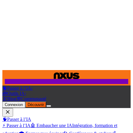
🧠
Passer à l’IA
›
🧰
Outils IA
›
🔭
Blog
💬
Communauté
Connexion
Découvrir
🧠
Passer à l’IA
⚡ Passer à l’IA
🤖 Embaucher une IA
Intégration, formation et