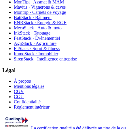
MonTipi · Assmat & MAM
Mavitis · Vignerons & caves
Montrip · Carnets de voyage
BatiStack · Bâtiment
ENRStack · Énergie & RGE
MecaStack · Auto & moto
InkStack · Tatouage
FestStack · Événementiel
AgriStack · Agriculture
FitStack · Sport & fitness
ImmoStack · Immobilier
SirenStack · Intelligence entreprise
Légal
À propos
Mentions légales
CGV
CGU
Confidentialité
Règlement intérieur
La certification qualité a été délivrée au titre de la ou