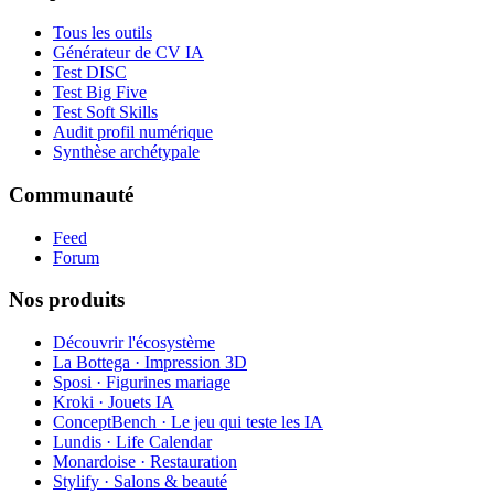
Tous les outils
Générateur de CV IA
Test DISC
Test Big Five
Test Soft Skills
Audit profil numérique
Synthèse archétypale
Communauté
Feed
Forum
Nos produits
Découvrir l'écosystème
La Bottega · Impression 3D
Sposi · Figurines mariage
Kroki · Jouets IA
ConceptBench · Le jeu qui teste les IA
Lundis · Life Calendar
Monardoise · Restauration
Stylify · Salons & beauté