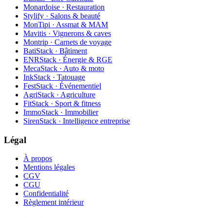
Monardoise · Restauration
Stylify · Salons & beauté
MonTipi · Assmat & MAM
Mavitis · Vignerons & caves
Montrip · Carnets de voyage
BatiStack · Bâtiment
ENRStack · Énergie & RGE
MecaStack · Auto & moto
InkStack · Tatouage
FestStack · Événementiel
AgriStack · Agriculture
FitStack · Sport & fitness
ImmoStack · Immobilier
SirenStack · Intelligence entreprise
Légal
À propos
Mentions légales
CGV
CGU
Confidentialité
Règlement intérieur