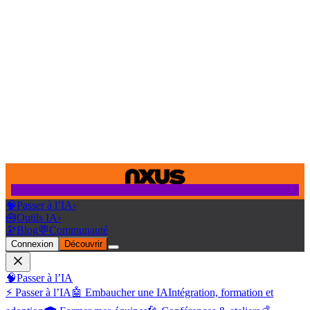
🧠
Passer à l’IA
›
🧰
Outils IA
›
🔭
Blog
💬
Communauté
Connexion
Découvrir
🧠
Passer à l’IA
⚡ Passer à l’IA
🤖 Embaucher une IA
Intégration, formation et