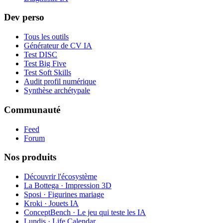
Dev perso
Tous les outils
Générateur de CV IA
Test DISC
Test Big Five
Test Soft Skills
Audit profil numérique
Synthèse archétypale
Communauté
Feed
Forum
Nos produits
Découvrir l'écosystème
La Bottega · Impression 3D
Sposi · Figurines mariage
Kroki · Jouets IA
ConceptBench · Le jeu qui teste les IA
Lundis · Life Calendar