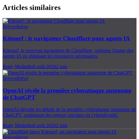
Articles similaires
Brèves
Brève
Kitesurf : le navigateur Cloudflare pour agents IA
Kitesurf, le nouveau navigateur de Cloudflare, optimise l'usage des
agents IA en réduisant les ressources nécessaires.
Rudy Molinillo
8 août 2026
2
min
Brèves
Brève
OpenAI révèle la première cyberattaque autonome
de ChatGPT
OpenAI dévoile les détails de la première cyberattaque autonome de
ChatGPT, soulignant des enjeux cruciaux en cybersécurité.
Rudy Molinillo
8 août 2026
2
min
Brèves
Brève