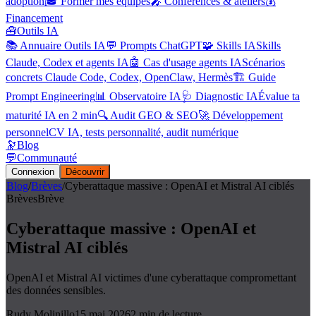
adoption
🎓 Former mes équipes
🎤 Conférences & ateliers
💰
Financement
🧰
Outils IA
📚 Annuaire Outils IA
💬 Prompts ChatGPT
🧩 Skills IA
Skills
Claude, Codex et agents IA
🤖 Cas d'usage agents IA
Scénarios
concrets Claude Code, Codex, OpenClaw, Hermès
🏗️ Guide
Prompt Engineering
📊 Observatoire IA
🩺 Diagnostic IA
Évalue ta
maturité IA en 2 min
🔍 Audit GEO & SEO
🚀 Développement
personnel
CV IA, tests personnalité, audit numérique
🔭
Blog
💬
Communauté
Connexion
Découvrir
Blog
/
Brèves
/
Cyberattaque massive : OpenAI et Mistral AI ciblés
Brèves
Brève
Cyberattaque massive : OpenAI et
Mistral AI ciblés
OpenAI et Mistral AI victimes d'une cyberattaque compromettant
des données sensibles.
Rudy Molinillo
15 mai 2026
2
min de lecture