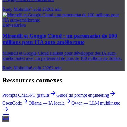
Rudy Molinillo
7 août 2026
2
min
Brèves
Brève
Mirendil et Google Cloud : un partenariat de 100
millions pour l'IA auto-améliorante
Mirendil et Google Cloud s'allient pour développer des IA auto-
améliorantes avec un partenariat de plus de 100 millions de dollars.
Rudy Molinillo
6 août 2026
2
min
Ressources connexes
Prompts ChatGPT gratuits
Guide du prompt engineering
OpenCode
Ollama — IA locale
Qwen — LLM multilingue