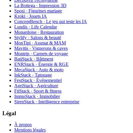
Découvrir l'écosystème
La Bottega · Impression 3D
Sposi · Figurines mariage
Kroki · Jouets IA
ConceptBench · Le jeu qui teste les IA
Lundis · Life Calendar
Monardoise · Restauration
Stylify · Salons & beauté
MonTipi · Assmat & MAM
Mavitis · Vignerons & caves
Montrip · Carnets de voyage
BatiStack · Bâtiment
ENRStack · Énergie & RGE
MecaStack · Auto & moto
InkStack · Tatouage
FestStack · Événementiel
AgriStack · Agriculture
FitStack · Sport & fitness
ImmoStack · Immobilier
SirenStack · Intelligence entreprise
Légal
À propos
Mentions légales