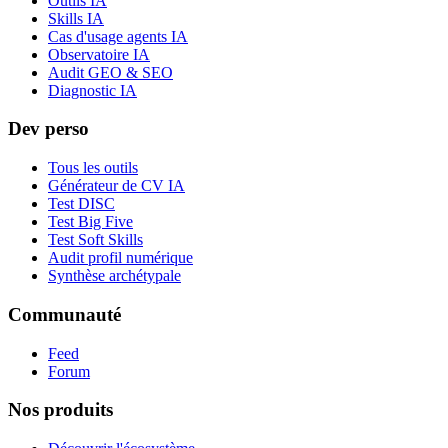
Outils IA
Skills IA
Cas d'usage agents IA
Observatoire IA
Audit GEO & SEO
Diagnostic IA
Dev perso
Tous les outils
Générateur de CV IA
Test DISC
Test Big Five
Test Soft Skills
Audit profil numérique
Synthèse archétypale
Communauté
Feed
Forum
Nos produits