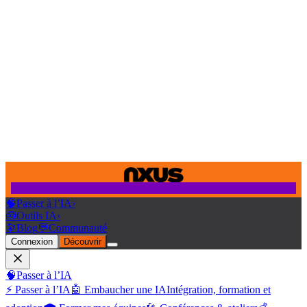
🧠
Passer à l’IA
›
🧰
Outils IA
›
🔭
Blog
💬
Communauté
Connexion
Découvrir
🧠
Passer à l’IA
⚡ Passer à l’IA
🤖 Embaucher une IA
Intégration, formation et