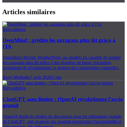
Articles similaires
Brèves
Brève
DeepMind : prédire les ouragans plus tôt grâce à
l'IA
DeepMind dévoile WeatherNext, un modèle IA capable de prédire
les ouragans plus tôt grâce à des données de basse résolution,
promettant de révolutionner la gestion des catastrophes naturelles.
Rudy Molinillo
7 août 2026
2
min
Brèves
Brève
ChatGPT sans limites : OpenAI révolutionne l'accès
gratuit
OpenAI abolit les limites de discussion pour les utilisateurs gratuits
de ChatGPT, une avancée qui pourrait transformer l'accessibilité et
l'engagement des utilisateurs.