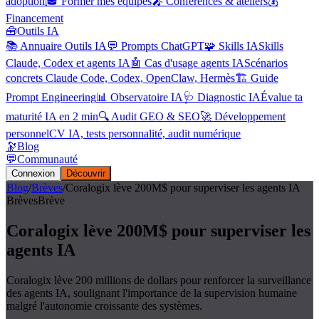
adoption
🎓 Former mes équipes
🎤 Conférences & ateliers
💰
Financement
🧰
Outils IA
📚 Annuaire Outils IA
💬 Prompts ChatGPT
🧩 Skills IA
Skills
Claude, Codex et agents IA
🤖 Cas d'usage agents IA
Scénarios
concrets Claude Code, Codex, OpenClaw, Hermès
🏗️ Guide
Prompt Engineering
📊 Observatoire IA
🩺 Diagnostic IA
Évalue ta
maturité IA en 2 min
🔍 Audit GEO & SEO
🚀 Développement
personnel
CV IA, tests personnalité, audit numérique
🔭
Blog
💬
Communauté
Connexion
Découvrir
Blog
/
Brèves
/
Coralogix lève 200M$ pour superviser les agents IA
Brèves
Brève
Coralogix lève 200M$ pour superviser les
agents IA
Coralogix lève 200 millions de dollars pour renforcer la surveillance
des agents IA, soulignant l'importance de la supervision humaine
malgré l'autonomie croissante des systèmes.