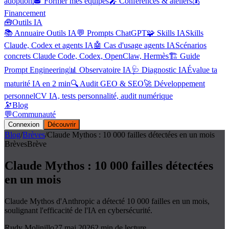
adoption
🎓 Former mes équipes
🎤 Conférences & ateliers
💰
Financement
🧰
Outils IA
📚 Annuaire Outils IA
💬 Prompts ChatGPT
🧩 Skills IA
Skills
Claude, Codex et agents IA
🤖 Cas d'usage agents IA
Scénarios
concrets Claude Code, Codex, OpenClaw, Hermès
🏗️ Guide
Prompt Engineering
📊 Observatoire IA
🩺 Diagnostic IA
Évalue ta
maturité IA en 2 min
🔍 Audit GEO & SEO
🚀 Développement
personnel
CV IA, tests personnalité, audit numérique
🔭
Blog
💬
Communauté
Connexion
Découvrir
Blog
/
Brèves
/
Claude Mythos : 10 000 failles détectées en un mois
Brèves
Brève
Claude Mythos : 10 000 failles détectées
en un mois
Claude Mythos d'Anthropic a détecté 10 000 failles en un mois,
soulignant l'efficacité de l'IA en cybersécurité.
Rudy Molinillo
27 mai 2026
2
min de lecture