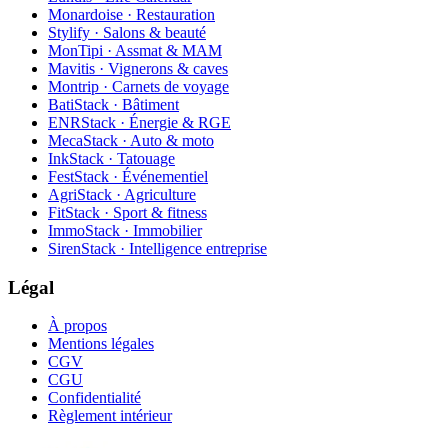
Monardoise · Restauration
Stylify · Salons & beauté
MonTipi · Assmat & MAM
Mavitis · Vignerons & caves
Montrip · Carnets de voyage
BatiStack · Bâtiment
ENRStack · Énergie & RGE
MecaStack · Auto & moto
InkStack · Tatouage
FestStack · Événementiel
AgriStack · Agriculture
FitStack · Sport & fitness
ImmoStack · Immobilier
SirenStack · Intelligence entreprise
Légal
À propos
Mentions légales
CGV
CGU
Confidentialité
Règlement intérieur