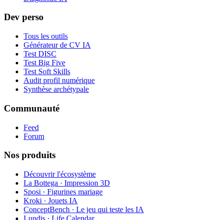
Dev perso
Tous les outils
Générateur de CV IA
Test DISC
Test Big Five
Test Soft Skills
Audit profil numérique
Synthèse archétypale
Communauté
Feed
Forum
Nos produits
Découvrir l'écosystème
La Bottega · Impression 3D
Sposi · Figurines mariage
Kroki · Jouets IA
ConceptBench · Le jeu qui teste les IA
Lundis · Life Calendar