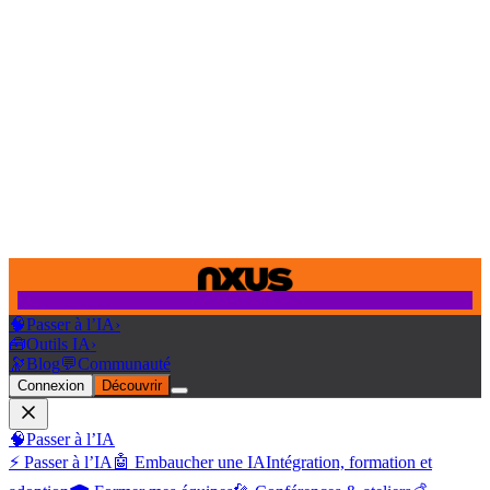
🧠
Passer à l’IA
›
🧰
Outils IA
›
🔭
Blog
💬
Communauté
Connexion
Découvrir
🧠
Passer à l’IA
⚡ Passer à l’IA
🤖 Embaucher une IA
Intégration, formation et