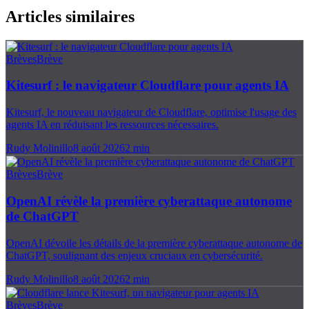
Articles similaires
Brèves
Brève
Kitesurf : le navigateur Cloudflare pour agents IA
Kitesurf, le nouveau navigateur de Cloudflare, optimise l'usage des
agents IA en réduisant les ressources nécessaires.
Rudy Molinillo
8 août 2026
2
min
Brèves
Brève
OpenAI révèle la première cyberattaque autonome
de ChatGPT
OpenAI dévoile les détails de la première cyberattaque autonome de
ChatGPT, soulignant des enjeux cruciaux en cybersécurité.
Rudy Molinillo
8 août 2026
2
min
Brèves
Brève