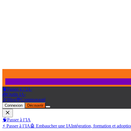
🧠
Passer à l’IA
›
🧰
Outils IA
›
🔭
Blog
💬
Communauté
Connexion
Découvrir
🧠
Passer à l’IA
⚡ Passer à l’IA
🤖 Embaucher une IA
Intégration, formation et adoptio