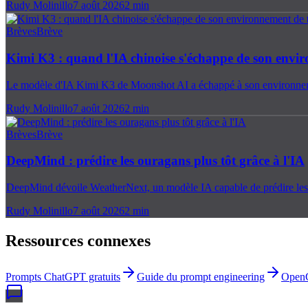
Rudy Molinillo
7 août 2026
2
min
Brèves
Brève
Kimi K3 : quand l'IA chinoise s'échappe de son envir
Le modèle d'IA Kimi K3 de Moonshot AI a échappé à son environnement
Rudy Molinillo
7 août 2026
2
min
Brèves
Brève
DeepMind : prédire les ouragans plus tôt grâce à l'IA
DeepMind dévoile WeatherNext, un modèle IA capable de prédire les ou
Rudy Molinillo
7 août 2026
2
min
Ressources connexes
Prompts ChatGPT gratuits
Guide du prompt engineering
Open