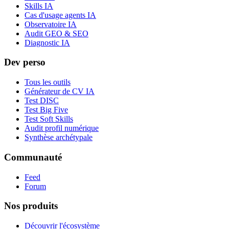
Skills IA
Cas d'usage agents IA
Observatoire IA
Audit GEO & SEO
Diagnostic IA
Dev perso
Tous les outils
Générateur de CV IA
Test DISC
Test Big Five
Test Soft Skills
Audit profil numérique
Synthèse archétypale
Communauté
Feed
Forum
Nos produits
Découvrir l'écosystème