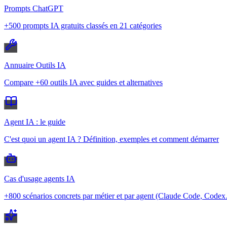
Prompts ChatGPT
+500 prompts IA gratuits classés en 21 catégories
Annuaire Outils IA
Compare +60 outils IA avec guides et alternatives
Agent IA : le guide
C'est quoi un agent IA ? Définition, exemples et comment démarrer
Cas d'usage agents IA
+800 scénarios concrets par métier et par agent (Claude Code, Code