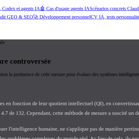
, Codex et agents IA
🤖 Cas d'usage agents IA
Scénarios concrets Cla
udit GEO & SEO
🚀 Développement personnel
CV IA, tests personnalit
sée
ure controversée
tion la pertinence de cette mesure pour évaluer des systèmes intelligents
lles en fonction de leur quotient intellectuel (QI), en converti
s 4.7 de 132. Cependant, cette méthode de mesure a suscité un 
uer l'intelligence humaine, ne s'applique pas de manière pertin
des problèmes complexes du monde réel. Au lieu de cela, ils pour