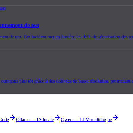
onnement de test
 de test. Cet incident met en lumière les défis de sécurisation des te
ragans plus tôt grâce à des données de basse résolution, promettant de 
Code
Ollama — IA locale
Qwen — LLM multilingue