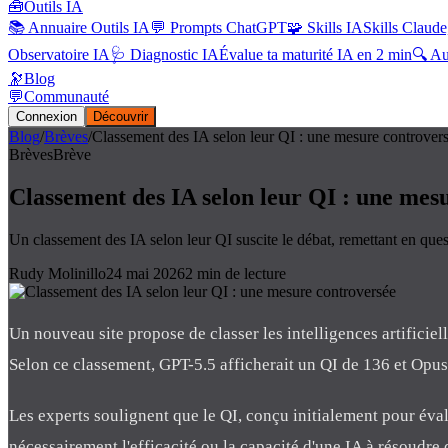
🧰
Outils IA
📚 Annuaire Outils IA
💬 Prompts ChatGPT
🧩 Skills IA
Skills Claude
Observatoire IA
🩺 Diagnostic IA
Évalue ta maturité IA en 2 min
🔍 A
🔭
Blog
💬
Communauté
Connexion
Découvrir
Blog
/
Brèves
/
Classement des IA selon leur QI : une mesure controver
Brèves
Brève
Classement des IA selon leur QI : une mes
Un classement des IA selon leur QI suscite le débat, remettant en ques
Rudy Molinillo
24 mai 2026
2
min de lecture
Un nouveau site propose de classer les intelligences artificie
Selon ce classement, GPT-5.5 afficherait un QI de 136 et Opu
Les experts soulignent que le QI, conçu initialement pour éval
nécessairement l'efficacité ou la capacité d'une IA à résoudre 