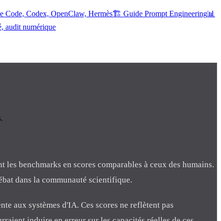
ude Code, Codex, OpenClaw, Hermès
🏗️ Guide Prompt Engineering
📊
é, audit numérique
.
ssant les benchmarks en scores comparables à ceux des humains.
débat dans la communauté scientifique.
ente aux systèmes d'IA. Ces scores ne reflètent pas
raient induire en erreur sur les capacités réelles de ces