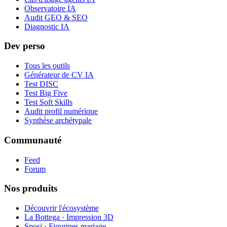
Observatoire IA
Audit GEO & SEO
Diagnostic IA
Dev perso
Tous les outils
Générateur de CV IA
Test DISC
Test Big Five
Test Soft Skills
Audit profil numérique
Synthèse archétypale
Communauté
Feed
Forum
Nos produits
Découvrir l'écosystème
La Bottega · Impression 3D
Sposi · Figurines mariage