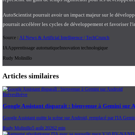
AutoScientist pourrait avoir un impact majeur sur le développ
pourrait accélérer les cycles de développement et favoriser l'i
Source :
AI News & Artificial Intelligence | TechCrunch
IA
Apprentissage automatique
Innovation technologique
Rudy Molinillo
Articles similaires
Brèves
Brève
Google Assistant disparaît : bienvenue à Gemini sur 
Google Assistant quitte la scène sur Android, remplacé par l'IA Gemin
Rudy Molinillo
5 août 2026
2
min