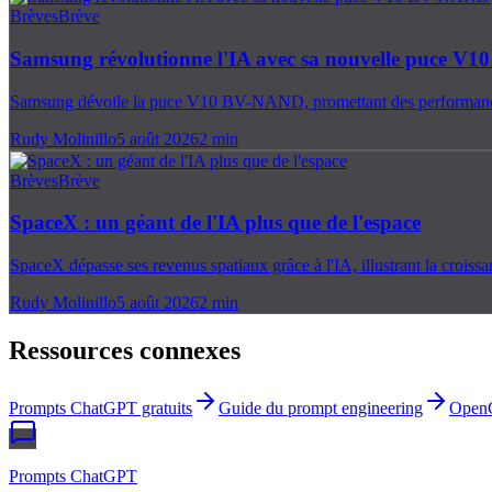
Brèves
Brève
Samsung révolutionne l'IA avec sa nouvelle puce 
Samsung dévoile la puce V10 BV-NAND, promettant des performances
Rudy Molinillo
5 août 2026
2
min
Brèves
Brève
SpaceX : un géant de l'IA plus que de l'espace
SpaceX dépasse ses revenus spatiaux grâce à l'IA, illustrant la croissan
Rudy Molinillo
5 août 2026
2
min
Ressources connexes
Prompts ChatGPT gratuits
Guide du prompt engineering
Open
Prompts ChatGPT