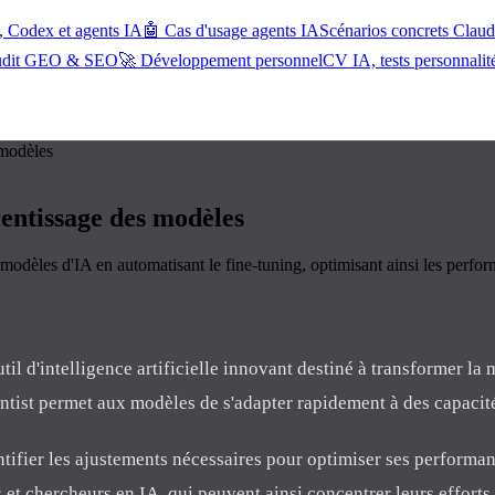
, Codex et agents IA
🤖 Cas d'usage agents IA
Scénarios concrets Cla
udit GEO & SEO
🚀 Développement personnel
CV IA, tests personnalit
 modèles
rentissage des modèles
 modèles d'IA en automatisant le fine-tuning, optimisant ainsi les perf
il d'intelligence artificielle innovant destiné à transformer la 
tist permet aux modèles de s'adapter rapidement à des capacit
ntifier les ajustements nécessaires pour optimiser ses performa
 et chercheurs en IA, qui peuvent ainsi concentrer leurs efforts