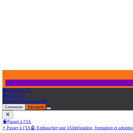
🧠
Passer à l’IA
›
🧰
Outils IA
›
🔭
Blog
💬
Communauté
Connexion
Découvrir
🧠
Passer à l’IA
⚡ Passer à l’IA
🤖 Embaucher une IA
Intégration, formation et adoptio