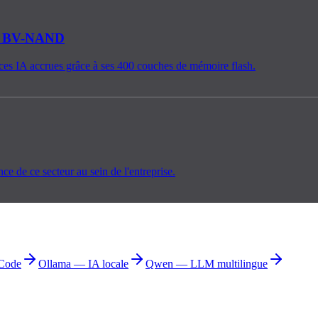
V10 BV-NAND
 IA accrues grâce à ses 400 couches de mémoire flash.
ce de ce secteur au sein de l'entreprise.
Code
Ollama — IA locale
Qwen — LLM multilingue