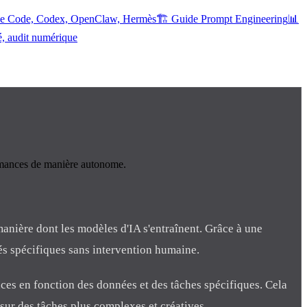
ude Code, Codex, OpenClaw, Hermès
🏗️ Guide Prompt Engineering
📊
é, audit numérique
ormances de manière autonome.
manière dont les modèles d'IA s'entraînent. Grâce à une
és spécifiques sans intervention humaine.
nces en fonction des données et des tâches spécifiques. Cela
 sur des tâches plus complexes et créatives.