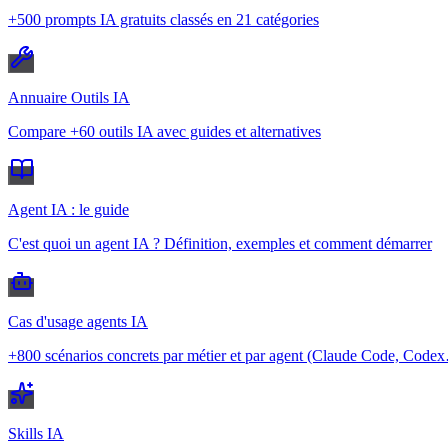
+500 prompts IA gratuits classés en 21 catégories
Annuaire Outils IA
Compare +60 outils IA avec guides et alternatives
Agent IA : le guide
C'est quoi un agent IA ? Définition, exemples et comment démarrer
Cas d'usage agents IA
+800 scénarios concrets par métier et par agent (Claude Code, Code
Skills IA