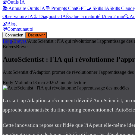
🧰
Outils IA
📚 Annuaire Outils IA
💬 Prompts ChatGPT
🧩 Skills IA
Skills Claude
Observatoire IA
🩺 Diagnostic IA
Évalue ta maturité IA en 2 min
🔍 A
🔭
Blog
💬
Communauté
Connexion
Découvrir
Blog
/
Brèves
/
AutoScientist : l'IA qui révolutionne l'apprentissage des
Brèves
Brève
AutoScientist : l'IA qui révolutionne l'app
AutoScientist d'Adaption promet de révolutionner l'apprentissage des
Rudy Molinillo
13 mai 2026
2
min de lecture
La start-up Adaption a récemment dévoilé AutoScientist, un out
approche automatisée du fine-tuning conventionnel, AutoScien
Cette innovation repose sur l'idée que l'IA peut elle-même ide
représente un gain de temps significatif pour les développeurs