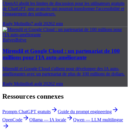
OpenAI abolit les limites de discussion pour les utilisateurs gratuits
de ChatGPT, une avancée qui pourrait transformer l'accessibilité et
l'engagement des utilisateurs.
Rudy Molinillo
7 août 2026
2
min
Brèves
Brève
Mirendil et Google Cloud : un partenariat de 100
millions pour l'IA auto-améliorante
Mirendil et Google Cloud s'allient pour développer des IA auto-
améliorantes avec un partenariat de plus de 100 millions de dollars.
Rudy Molinillo
6 août 2026
2
min
Ressources connexes
Prompts ChatGPT gratuits
Guide du prompt engineering
OpenCode
Ollama — IA locale
Qwen — LLM multilingue