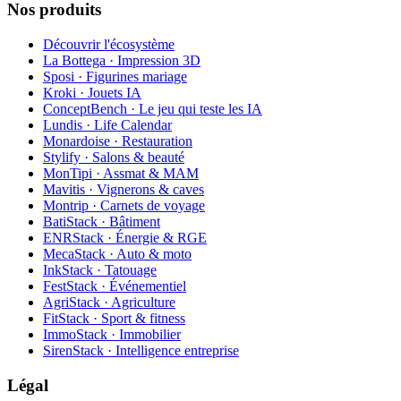
Nos produits
Découvrir l'écosystème
La Bottega · Impression 3D
Sposi · Figurines mariage
Kroki · Jouets IA
ConceptBench · Le jeu qui teste les IA
Lundis · Life Calendar
Monardoise · Restauration
Stylify · Salons & beauté
MonTipi · Assmat & MAM
Mavitis · Vignerons & caves
Montrip · Carnets de voyage
BatiStack · Bâtiment
ENRStack · Énergie & RGE
MecaStack · Auto & moto
InkStack · Tatouage
FestStack · Événementiel
AgriStack · Agriculture
FitStack · Sport & fitness
ImmoStack · Immobilier
SirenStack · Intelligence entreprise
Légal