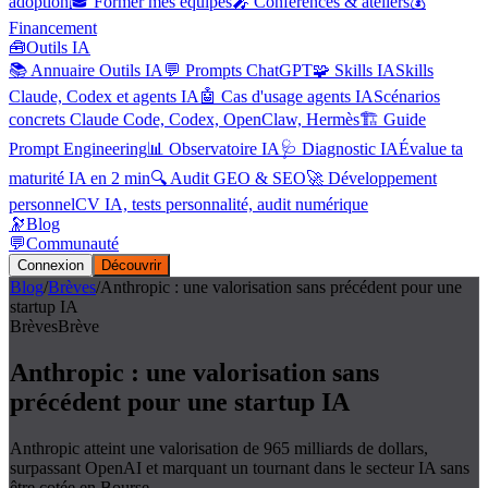
adoption
🎓 Former mes équipes
🎤 Conférences & ateliers
💰
Financement
🧰
Outils IA
📚 Annuaire Outils IA
💬 Prompts ChatGPT
🧩 Skills IA
Skills
Claude, Codex et agents IA
🤖 Cas d'usage agents IA
Scénarios
concrets Claude Code, Codex, OpenClaw, Hermès
🏗️ Guide
Prompt Engineering
📊 Observatoire IA
🩺 Diagnostic IA
Évalue ta
maturité IA en 2 min
🔍 Audit GEO & SEO
🚀 Développement
personnel
CV IA, tests personnalité, audit numérique
🔭
Blog
💬
Communauté
Connexion
Découvrir
Blog
/
Brèves
/
Anthropic : une valorisation sans précédent pour une
startup IA
Brèves
Brève
Anthropic : une valorisation sans
précédent pour une startup IA
Anthropic atteint une valorisation de 965 milliards de dollars,
surpassant OpenAI et marquant un tournant dans le secteur IA sans
être cotée en Bourse.