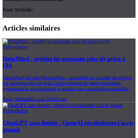
Rudy Molinillo
Articles similaires
Brèves
Brève
DeepMind : prédire les ouragans plus tôt grâce à
l'IA
DeepMind dévoile WeatherNext, un modèle IA capable de prédire
les ouragans plus tôt grâce à des données de basse résolution,
promettant de révolutionner la gestion des catastrophes naturelles.
Rudy Molinillo
7 août 2026
2
min
Brèves
Brève
ChatGPT sans limites : OpenAI révolutionne l'accès
gratuit