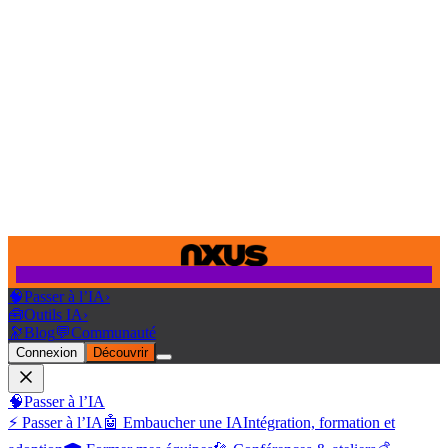
🧠
Passer à l’IA
›
🧰
Outils IA
›
🔭
Blog
💬
Communauté
Connexion
Découvrir
🧠
Passer à l’IA
⚡ Passer à l’IA
🤖 Embaucher une IA
Intégration, formation et