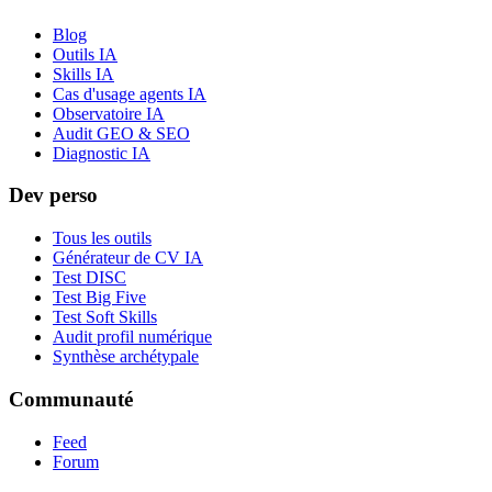
Blog
Outils IA
Skills IA
Cas d'usage agents IA
Observatoire IA
Audit GEO & SEO
Diagnostic IA
Dev perso
Tous les outils
Générateur de CV IA
Test DISC
Test Big Five
Test Soft Skills
Audit profil numérique
Synthèse archétypale
Communauté
Feed
Forum